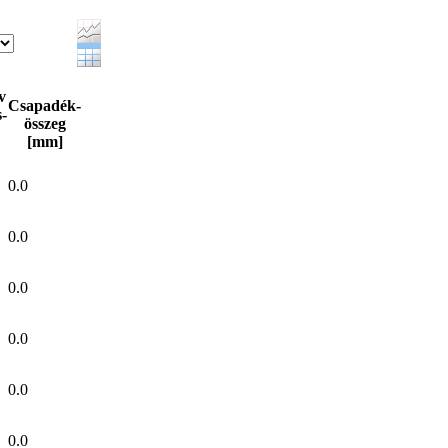
v
Csapadék-
-
összeg
[mm]
0.0
0.0
0.0
0.0
0.0
0.0