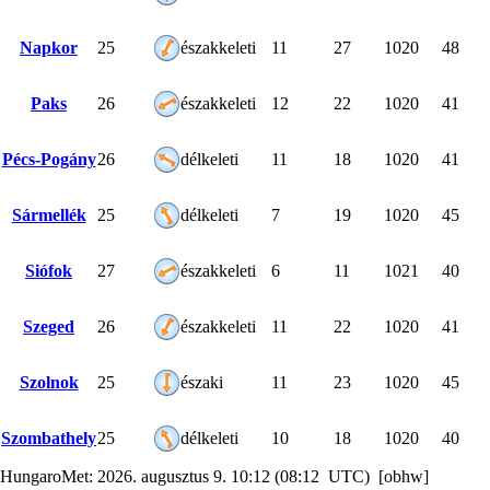
Napkor
25
északkeleti
11
27
1020
48
Paks
26
északkeleti
12
22
1020
41
Pécs-Pogány
26
délkeleti
11
18
1020
41
Sármellék
25
délkeleti
7
19
1020
45
Siófok
27
északkeleti
6
11
1021
40
Szeged
26
északkeleti
11
22
1020
41
Szolnok
25
északi
11
23
1020
45
Szombathely
25
délkeleti
10
18
1020
40
HungaroMet: 2026. augusztus 9. 10:12 (08:12 UTC) [obhw]