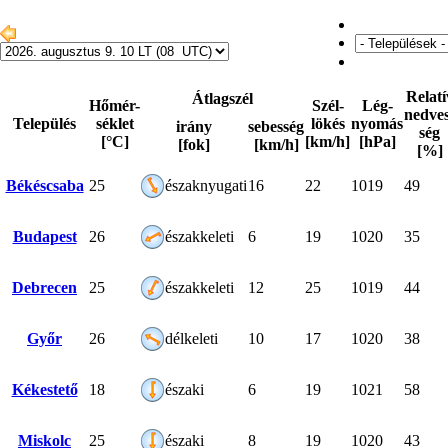
Relatí
Átlagszél
Hőmér-
Szél-
Lég-
nedves
Település
séklet
lökés
nyomás
irány
sebesség
ség
[°C]
[km/h]
[hPa]
[fok]
[km/h]
[%]
Békéscsaba
25
északnyugati
16
22
1019
49
Budapest
26
északkeleti
6
19
1020
35
Debrecen
25
északkeleti
12
25
1019
44
Győr
26
délkeleti
10
17
1020
38
Kékestető
18
északi
6
19
1021
58
Miskolc
25
északi
8
19
1020
43