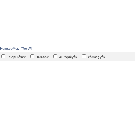
HungaroMet:
[RccW]
Települések
Járások
Autópályák
Vármegyék