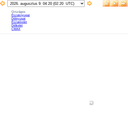
Országos
Északnyugat
Délnyugat
Északkelet
Délkelet
CMAX