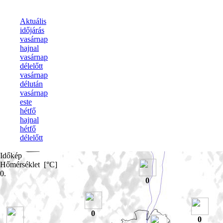
Aktuális
időjárás
vasárnap
hajnal
vasárnap
délelőtt
vasárnap
délután
vasárnap
este
hétfő
hajnal
hétfő
délelőtt
Időkép
Hőmérséklet [°C]
0.
0
0
0