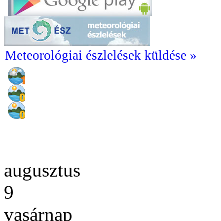
Meteorológiai észlelések küldése »
augusztus
9
vasárnap