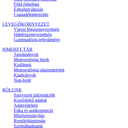
Föld éghajlata
Éghajlatváltozás
Csapadékintenzitás
LEVEGŐKÖRNYEZET
Városi légszennyezettség
Háttérszennyezettség
Gammadózis-teljesítmény
ISMERET-TÁR
Tanulmányok
Meteorológiai hírek
Kisfilmek
Meteorológiai alapismeretek
Kiadványok
Nap-hold
RÓLUNK
Szervezeti információk
Közérdekű adatok
Adatvédelem
Etika és antikorrupció
Minőségirányítás
Repülésbiztonság
Szolgáltatásaink