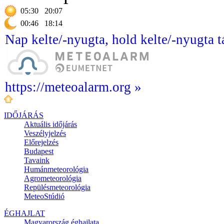
05:30
20:07
00:46
18:14
Nap kelte/-nyugta, hold kelte/-nyugta t
https://meteoalarm.org »
IDŐJÁRÁS
Aktuális
időjárás
Veszélyjelzés
Előrejelzés
Budapest
Tavaink
Humánmeteorológia
Agrometeorológia
Repülésmeteorológia
MeteoStúdió
ÉGHAJLAT
Magyarország éghajlata