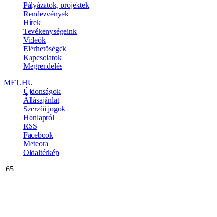
Pályázatok, projektek
Rendezvények
Hírek
Tevékenységeink
Videók
Elérhetőségek
Kapcsolatok
Megrendelés
MET.HU
Újdonságok
Állásajánlat
Szerzői jogok
Honlapról
RSS
Facebook
Meteora
Oldaltérkép
.65