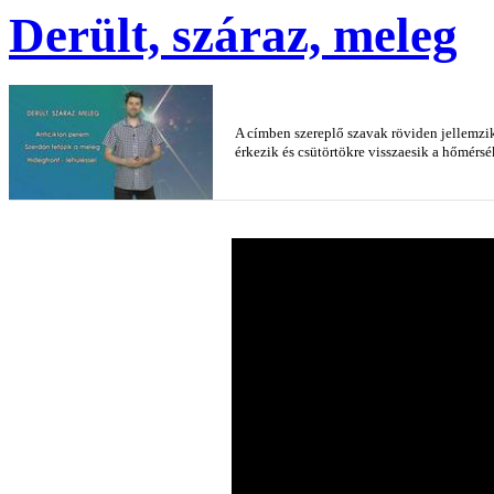
Derült, száraz, meleg
A címben szereplő szavak röviden jellemzik
érkezik és csütörtökre visszaesik a hőmérsé