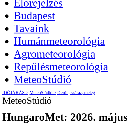
Előrejelzés
Budapest
Tavaink
Humánmeteorológia
Agrometeorológia
Repülésmeteorológia
MeteoStúdió
IDŐJÁRÁS >
MeteoStúdió >
Derült, száraz, meleg
MeteoStúdió
HungaroMet: 2026. május 