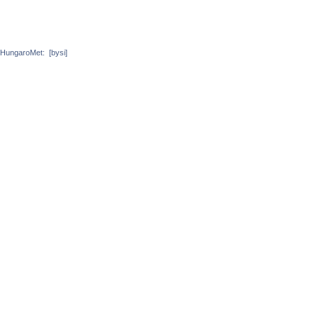
HungaroMet:
[bysi]