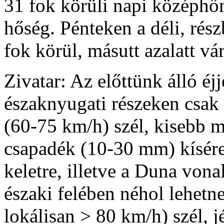
31 fok körüli napi középhőm
hőség. Pénteken a déli, rés
fok körül, másutt azalatt v
Zivatar: Az előttünk álló éjj
északnyugati részeken csak 
(60-75 km/h) szél, kisebb m
csapadék (10-30 mm) kísére
keletre, illetve a Duna von
északi felében néhol lehetn
lokálisan > 80 km/h) szél, 