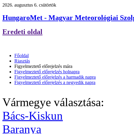
2026. augusztus 6. csütörtök
HungaroMet - Magyar Meteorológiai Szolg
Eredeti oldal
Főoldal
Riasztás
Figyelmeztető előrejelzés mára
Figyelmeztető előrejelzés holnapra
Figyelmeztető előrejelzés a harmadik napra
Figyelmeztető előrejelzés a negyedik napra
Vármegye választása:
Bács-Kiskun
Baranya