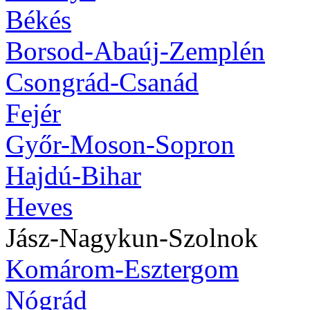
Békés
Borsod-Abaúj-Zemplén
Csongrád-Csanád
Fejér
Győr-Moson-Sopron
Hajdú-Bihar
Heves
Jász-Nagykun-Szolnok
Komárom-Esztergom
Nógrád