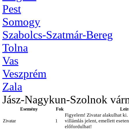
Pest
Somogy
Szabolcs-Szatmár-Bereg
Tolna
Vas
Veszprém
Zala
Jász-Nagykun-Szolnok vár
Esemény
Fok
Leír
Figyelem! Zivatar alakulhat ki.
villámlás jelent, emellett esete
Zivatar
1
előfordulhat!