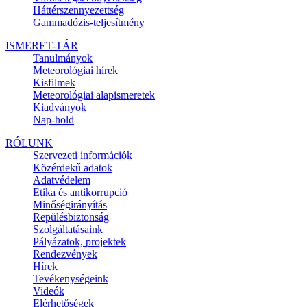
Háttérszennyezettség
Gammadózis-teljesítmény
ISMERET-TÁR
Tanulmányok
Meteorológiai hírek
Kisfilmek
Meteorológiai alapismeretek
Kiadványok
Nap-hold
RÓLUNK
Szervezeti információk
Közérdekű adatok
Adatvédelem
Etika és antikorrupció
Minőségirányítás
Repülésbiztonság
Szolgáltatásaink
Pályázatok, projektek
Rendezvények
Hírek
Tevékenységeink
Videók
Elérhetőségek