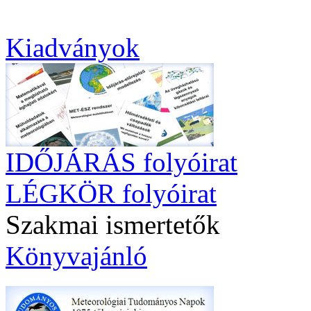
Kiadványok
IDŐJÁRÁS folyóirat
LÉGKÖR folyóirat
Szakmai ismertetők
Könyvajánló