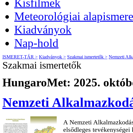
Kisfilmek
Meteorológiai alapismere
Kiadványok
Nap-hold
ISMERET-TÁR >
Kiadványok >
Szakmai ismertetők >
Nemzeti Alk
Szakmai ismertetők
HungaroMet: 2025. októbe
Nemzeti Alkalmazkodá
A Nemzeti Alkalmazkodá
elsődleges tevékenységei 