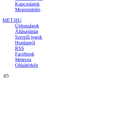
Kapcsolatok
Megrendelés
MET.HU
Újdonságok
Állásajánlat
Szerzői jogok
Honlapról
RSS
Facebook
Meteora
Oldaltérkép
.65