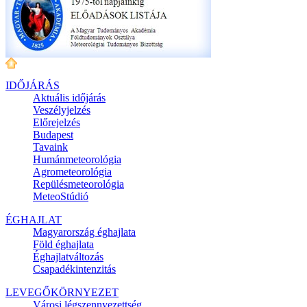
IDŐJÁRÁS
Aktuális
időjárás
Veszélyjelzés
Előrejelzés
Budapest
Tavaink
Humánmeteorológia
Agrometeorológia
Repülésmeteorológia
MeteoStúdió
ÉGHAJLAT
Magyarország éghajlata
Föld éghajlata
Éghajlatváltozás
Csapadékintenzitás
LEVEGŐKÖRNYEZET
Városi légszennyezettség