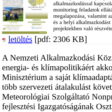
alkalmazkodással kapcsolat
monitoring feladatok ellát
megalapozása, valamint az
és a helyi alkalmazkodás
projektekben való részvéte
letöltés
[pdf: 2306 KB]
A Nemzeti Alkalmazkodási Közp
energia- és klímapolitikáért akko
Minisztérium a saját klímaadap
több szervezeti átalakulást kö
Meteorológiai Szolgáltató Nonpro
fejlesztési Igazgatóságának Osz