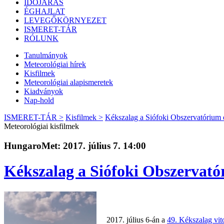
IDŐJÁRÁS
ÉGHAJLAT
LEVEGŐKÖRNYEZET
ISMERET-TÁR
RÓLUNK
Tanulmányok
Meteorológiai hírek
Kisfilmek
Meteorológiai alapismeretek
Kiadványok
Nap-hold
ISMERET-TÁR >
Kisfilmek >
Kékszalag a Siófoki Obszervatórium e
Meteorológiai kisfilmek
HungaroMet: 2017. július 7. 14:00
Kékszalag a Siófoki Obszervató
2017. július 6-án a
49. Kékszalag vit