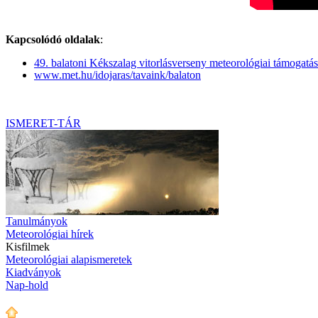
Kapcsolódó oldalak
:
49. balatoni Kékszalag vitorlásverseny meteorológiai támogatá
www.met.hu/idojaras/tavaink/balaton
ISMERET-TÁR
Tanulmányok
Meteorológiai hírek
Kisfilmek
Meteorológiai alapismeretek
Kiadványok
Nap-hold