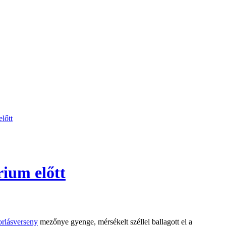
lőtt
rium előtt
orlásverseny
mezőnye gyenge, mérsékelt széllel ballagott el a