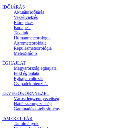
IDŐJÁRÁS
Aktuális
időjárás
Veszélyjelzés
Előrejelzés
Budapest
Tavaink
Humánmeteorológia
Agrometeorológia
Repülésmeteorológia
MeteoStúdió
ÉGHAJLAT
Magyarország éghajlata
Föld éghajlata
Éghajlatváltozás
Csapadékintenzitás
LEVEGŐKÖRNYEZET
Városi légszennyezettség
Háttérszennyezettség
Gammadózis-teljesítmény
ISMERET-TÁR
Tanulmányok