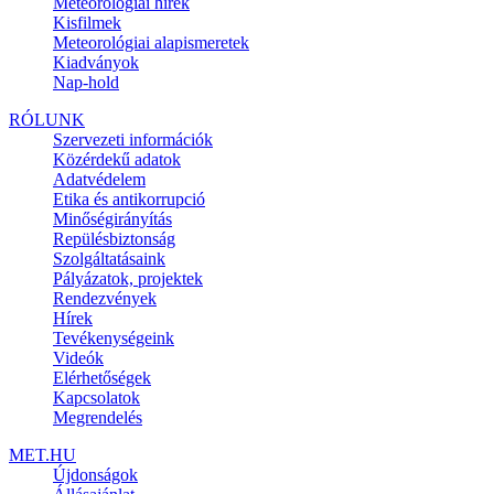
Meteorológiai hírek
Kisfilmek
Meteorológiai alapismeretek
Kiadványok
Nap-hold
RÓLUNK
Szervezeti információk
Közérdekű adatok
Adatvédelem
Etika és antikorrupció
Minőségirányítás
Repülésbiztonság
Szolgáltatásaink
Pályázatok, projektek
Rendezvények
Hírek
Tevékenységeink
Videók
Elérhetőségek
Kapcsolatok
Megrendelés
MET.HU
Újdonságok