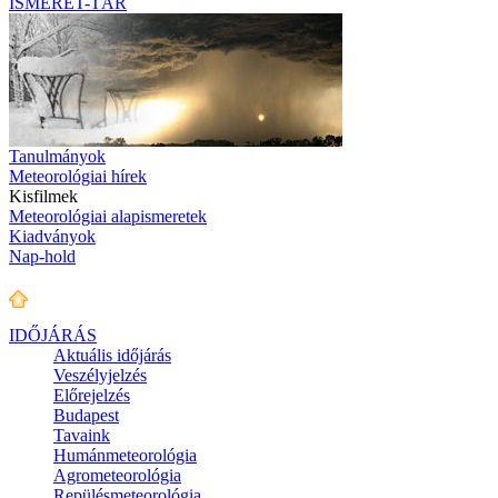
ISMERET-TÁR
Tanulmányok
Meteorológiai hírek
Kisfilmek
Meteorológiai alapismeretek
Kiadványok
Nap-hold
IDŐJÁRÁS
Aktuális
időjárás
Veszélyjelzés
Előrejelzés
Budapest
Tavaink
Humánmeteorológia
Agrometeorológia
Repülésmeteorológia