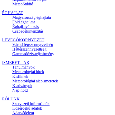
MeteoStúdió
ÉGHAJLAT
Magyarország éghajlata
Föld éghajlata
Éghajlatváltozás
Csapadékintenzitás
LEVEGŐKÖRNYEZET
Városi légszennyezettség
Háttérszennyezettség
Gammadózis-teljesítmény
ISMERET-TÁR
Tanulmányok
Meteorológiai hírek
Kisfilmek
Meteorológiai alapismeretek
Kiadványok
Nap-hold
RÓLUNK
Szervezeti információk
Közérdekű adatok
Adatvédelem