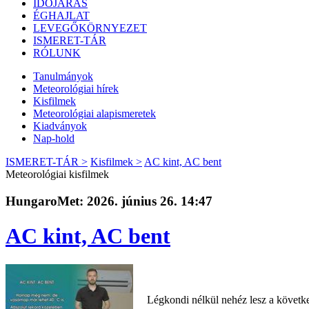
IDŐJÁRÁS
ÉGHAJLAT
LEVEGŐKÖRNYEZET
ISMERET-TÁR
RÓLUNK
Tanulmányok
Meteorológiai hírek
Kisfilmek
Meteorológiai alapismeretek
Kiadványok
Nap-hold
ISMERET-TÁR >
Kisfilmek >
AC kint, AC bent
Meteorológiai kisfilmek
HungaroMet: 2026. június 26. 14:47
AC kint, AC bent
Légkondi nélkül nehéz lesz a követke