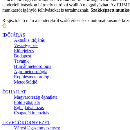
tenderfelhívásokon bármely európai szállító megpályázhat. Az EUMITS 
munkaerőt igénylő felhívásokat is tartalmaznak.
Szakképzett munkaer
Regisztráció után a tenderekről szóló értesítések automatikusan érke
IDŐJÁRÁS
Aktuális
időjárás
Veszélyjelzés
Előrejelzés
Budapest
Tavaink
Humánmeteorológia
Agrometeorológia
Repülésmeteorológia
MeteoStúdió
ÉGHAJLAT
Magyarország éghajlata
Föld éghajlata
Éghajlatváltozás
Csapadékintenzitás
LEVEGŐKÖRNYEZET
Városi légszennyezettség