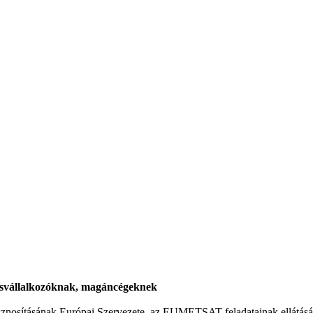
kisvállalkozóknak, magáncégeknek
osításának Európai Szervezete, az EUMETSAT feladatainak ellátásáho