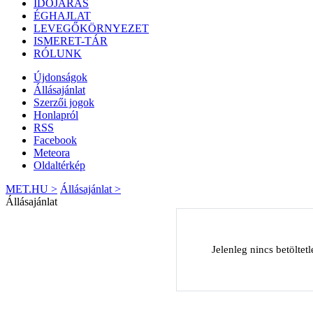
IDŐJÁRÁS
ÉGHAJLAT
LEVEGŐKÖRNYEZET
ISMERET-TÁR
RÓLUNK
Újdonságok
Állásajánlat
Szerzői jogok
Honlapról
RSS
Facebook
Meteora
Oldaltérkép
MET.HU >
Állásajánlat >
Állásajánlat
Jelenleg nincs betöltetl