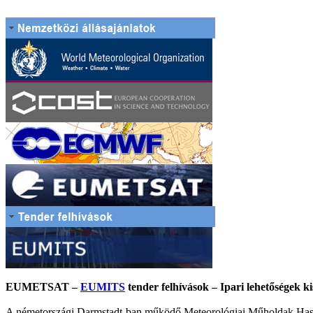
EUMETSAT –
EUMITS
tender felhívások – Ipari lehetőségek 
A németországi Darmstadt-ban működő Meteorológiai Műholdak Haszn