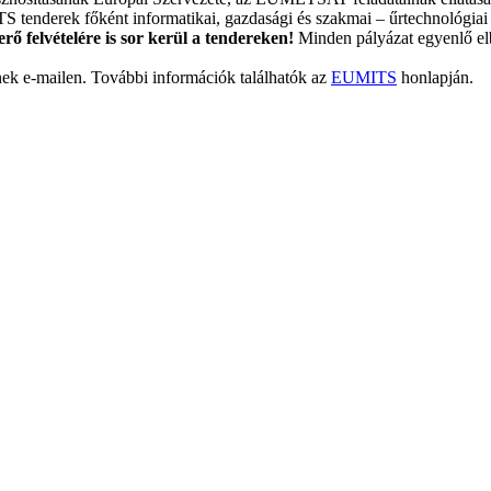
tenderek főként informatikai, gazdasági és szakmai – űrtechnológiai i
ő felvételére is sor kerül a tendereken!
Minden pályázat egyenlő elbí
znek e-mailen. További információk találhatók az
EUMITS
honlapján.