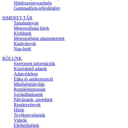
Háttérszennyezettség
Gammadózis-teljesítmény
ISMERET-TÁR
Tanulmányok
Meteorológiai hírek
Kisfilmek
Meteorológiai alapismeretek
Kiadványok
Nap-hold
RÓLUNK
Szervezeti információk
Közérdekű adatok
Adatvédelem
Etika és antikorrupció
Minőségirányítás
Repülésbiztonság
Szolgáltatásaink
Pályázatok, projektek
Rendezvények
Hírek
Tevékenységeink
Videók
Elérhetőségek