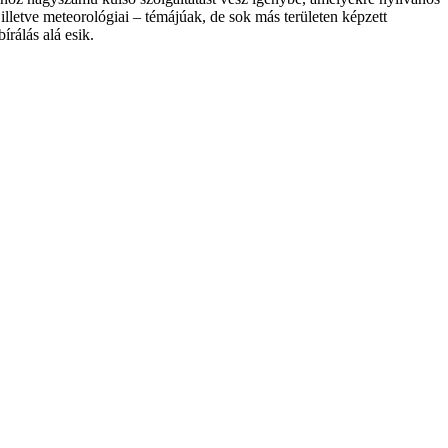
lletve meteorológiai – témájúak, de sok más területen képzett
rálás alá esik.