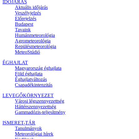
IDŐJÁRÁS
Aktuális
időjárás
Veszélyjelzés
Előrejelzés
Budapest
Tavaink
Humánmeteorológia
Agrometeorológia
Repülésmeteorológia
MeteoStúdió
ÉGHAJLAT
Magyarország éghajlata
Föld éghajlata
Éghajlatváltozás
Csapadékintenzitás
LEVEGŐKÖRNYEZET
Városi légszennyezettség
Háttérszennyezettség
Gammadózis-teljesítmény
ISMERET-TÁR
Tanulmányok
Meteorológiai hírek