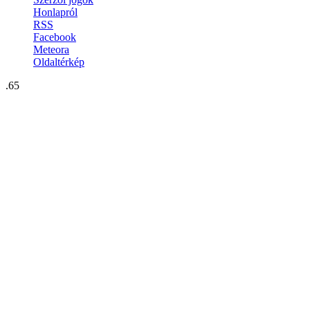
Honlapról
RSS
Facebook
Meteora
Oldaltérkép
.65