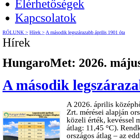
Elérhetőségek
Kapcsolatok
RÓLUNK >
Hírek >
A második legszárazabb április 1901 óta
Hírek
HungaroMet: 2026. május
A második legszárazab
A 2026. április közép
Zrt. mérései alapján or
közeli érték, kevéssel
átlag: 11,45 °C). Rendk
országos átlag – az edd