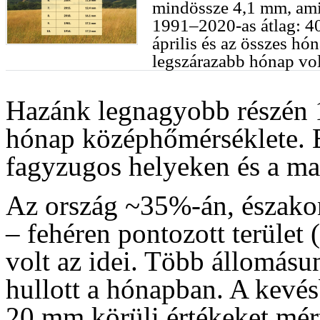
mindössze 4,1 mm, ami
1991–2020-as átlag: 40
április és az összes hó
legszárazabb hónap vol
Hazánk legnagyobb részén 11
hónap középhőmérséklete. E
fagyzugos helyeken és a ma
Az ország ~35%-án, észako
– fehéren pontozott terület (
volt az idei. Több állomá
hullott a hónapban. A kevés
20 mm körüli értékeket mér