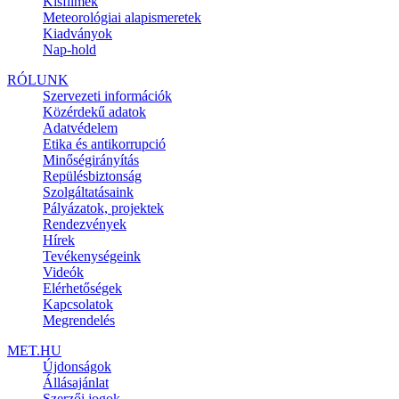
Kisfilmek
Meteorológiai alapismeretek
Kiadványok
Nap-hold
RÓLUNK
Szervezeti információk
Közérdekű adatok
Adatvédelem
Etika és antikorrupció
Minőségirányítás
Repülésbiztonság
Szolgáltatásaink
Pályázatok, projektek
Rendezvények
Hírek
Tevékenységeink
Videók
Elérhetőségek
Kapcsolatok
Megrendelés
MET.HU
Újdonságok
Állásajánlat
Szerzői jogok