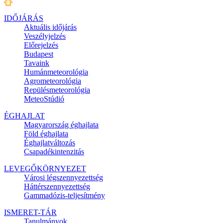
IDŐJÁRÁS
Aktuális
időjárás
Veszélyjelzés
Előrejelzés
Budapest
Tavaink
Humánmeteorológia
Agrometeorológia
Repülésmeteorológia
MeteoStúdió
ÉGHAJLAT
Magyarország éghajlata
Föld éghajlata
Éghajlatváltozás
Csapadékintenzitás
LEVEGŐKÖRNYEZET
Városi légszennyezettség
Háttérszennyezettség
Gammadózis-teljesítmény
ISMERET-TÁR
Tanulmányok