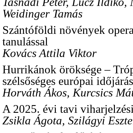
Tasnádi Péter, Lucz Ildikó,
Weidinger Tamás
Szántóföldi növények opera
tanulással
Kovács Attila Viktor
Hurrikánok öröksége – Tróp
szélsőséges európai időjárá
Horváth Ákos, Kurcsics Má
A 2025. évi tavi viharjelzés
Zsikla Ágota, Szilágyi Eszt