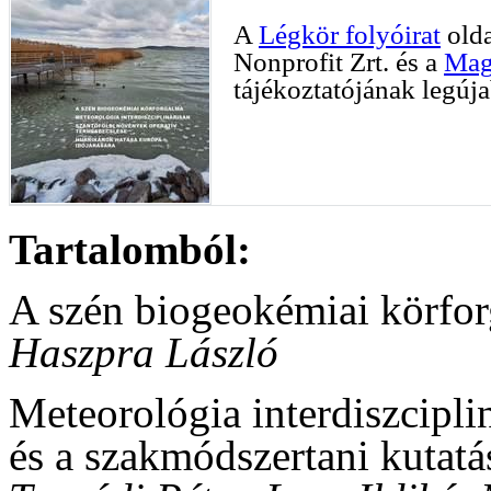
A
Légkör folyóirat
olda
Nonprofit Zrt. és a
Mag
tájékoztatójának legúj
Tartalomból:
A szén biogeokémiai körfor
Haszpra László
Meteorológia interdiszcipli
és a szakmódszertani kutatá