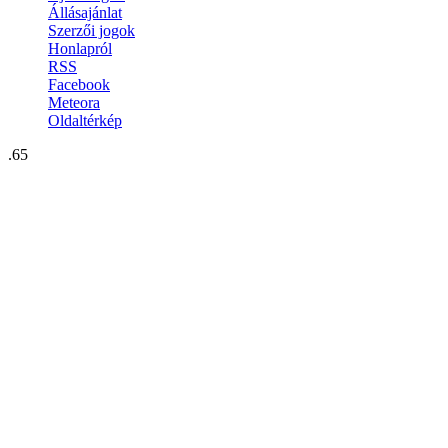
Állásajánlat
Szerzői jogok
Honlapról
RSS
Facebook
Meteora
Oldaltérkép
.65