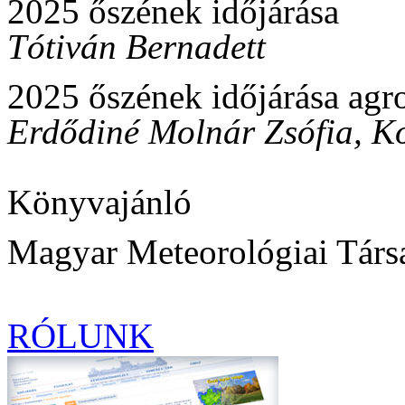
2025 őszének időjárása
Tótiván Bernadett
2025 őszének időjárása agr
Erdődiné Molnár Zsófia, Ko
Könyvajánló
Magyar Meteorológiai Társa
RÓLUNK