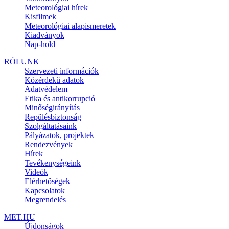
Meteorológiai hírek
Kisfilmek
Meteorológiai alapismeretek
Kiadványok
Nap-hold
RÓLUNK
Szervezeti információk
Közérdekű adatok
Adatvédelem
Etika és antikorrupció
Minőségirányítás
Repülésbiztonság
Szolgáltatásaink
Pályázatok, projektek
Rendezvények
Hírek
Tevékenységeink
Videók
Elérhetőségek
Kapcsolatok
Megrendelés
MET.HU
Újdonságok