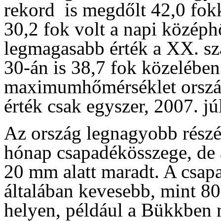
rekord is megdőlt 42,0 fok
30,2 fok volt a napi középh
legmagasabb érték a XX. szá
30-án is 38,7 fok közelében
maximumhőmérséklet ország
érték csak egyszer, 2007. jú
Az ország legnagyobb részé
hónap csapadékösszege, de 
20 mm alatt maradt. A csap
általában kevesebb, mint 80
helyen, például a Bükkben 