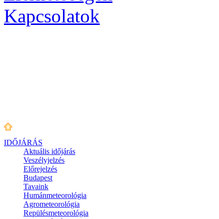
Kapcsolatok
IDŐJÁRÁS
Aktuális
időjárás
Veszélyjelzés
Előrejelzés
Budapest
Tavaink
Humánmeteorológia
Agrometeorológia
Repülésmeteorológia