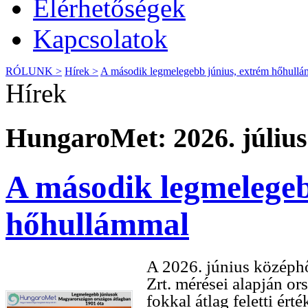
Elérhetőségek
Kapcsolatok
RÓLUNK >
Hírek >
A második legmelegebb június, extrém hőhull
Hírek
HungaroMet: 2026. július
A második legmelegeb
hőhullámmal
A 2026. június középh
Zrt. mérései alapján or
fokkal átlag feletti ér