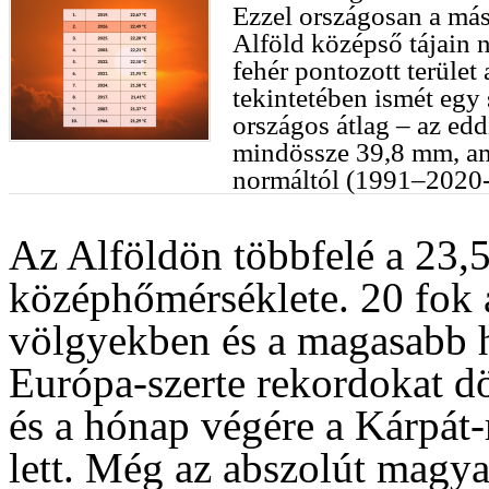
Ezzel országosan a más
Alföld középső tájain 
fehér pontozott terület
tekintetében ismét egy
országos átlag – az edd
mindössze 39,8 mm, am
normáltól (1991–2020-
Az Alföldön többfelé a 23,5
középhőmérséklete. 20 fok a
völgyekben és a magasabb h
Európa-szerte rekordokat dö
és a hónap végére a Kárpá
lett. Még az abszolút mag