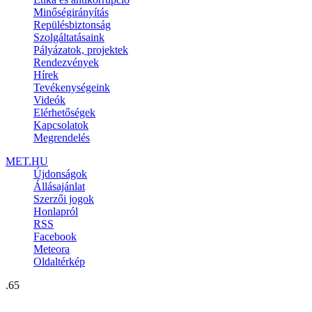
Minőségirányítás
Repülésbiztonság
Szolgáltatásaink
Pályázatok, projektek
Rendezvények
Hírek
Tevékenységeink
Videók
Elérhetőségek
Kapcsolatok
Megrendelés
MET.HU
Újdonságok
Állásajánlat
Szerzői jogok
Honlapról
RSS
Facebook
Meteora
Oldaltérkép
.65