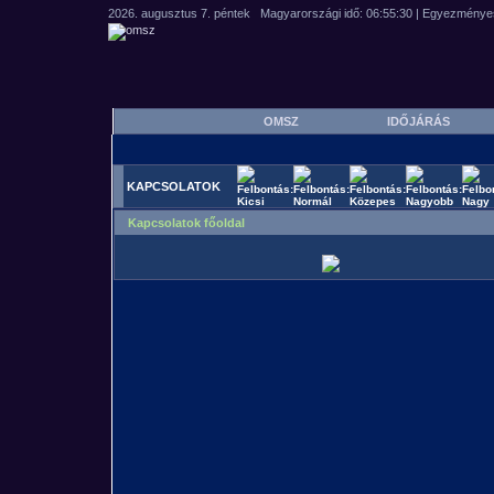
OMSZ
IDŐJÁRÁS
KAPCSOLATOK
Kapcsolatok főoldal