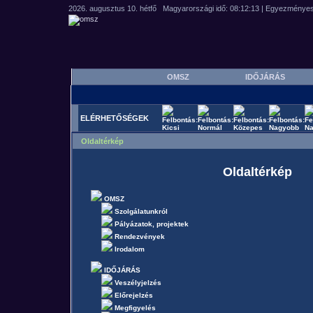
OMSZ
IDŐJÁRÁS
ELÉRHETŐSÉGEK
Oldaltérkép
Oldaltérkép
OMSZ
Szolgálatunkról
Pályázatok, projektek
Rendezvények
Irodalom
IDŐJÁRÁS
Veszélyjelzés
Előrejelzés
Megfigyelés