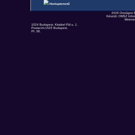
Honlaptemető
2026 Országos 
Készült: OMSZ Infor
Webmes
1024 Budapest, Kitaibel Pál u. 1.
Postacím:1525 Budapest,
Pf. 38.