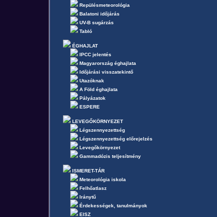
Repülésmeteorológia
Balatoni időjárás
UV-B sugárzás
Tabló
ÉGHAJLAT
IPCC jelentés
Magyarország éghajlata
Időjárási visszatekintő
Utazóknak
A Föld éghajlata
Pályázatok
ESPERE
LEVEGŐKÖRNYEZET
Légszennyezettség
Légszennyezettség előrejelzés
Levegőkörnyezet
Gammadózis teljesítmény
ISMERET-TÁR
Meteorológia iskola
Felhőatlasz
Iránytű
Érdekességek, tanulmányok
EISZ