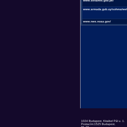
www.senamhi.gob.pe/
www.armada.gub.uy/sohma/we
www.nws.noaa.gov/
1024 Budapest, Kitaibel Pál u. 1.
Postacím:1525 Budapest,