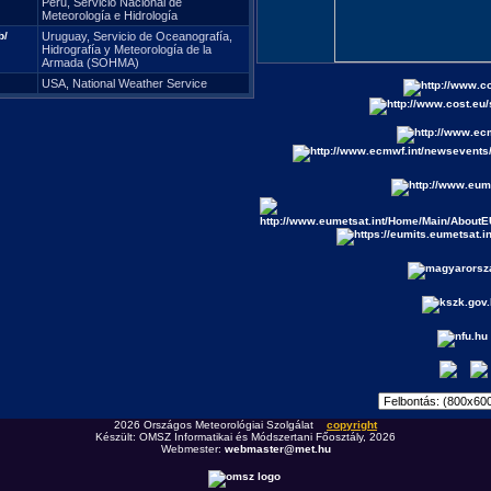
Peru, Servicio Nacional de
Meteorología e Hidrología
b/
Uruguay, Servicio de Oceanografía,
Hidrografía y Meteorología de la
Armada (SOHMA)
USA, National Weather Service
2026 Országos Meteorológiai Szolgálat
copyright
Készült: OMSZ Informatikai és Módszertani Főosztály, 2026
Webmester:
webmaster@met.hu