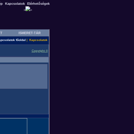
ép
Kapcsolatok
Elérhetőségek
>
>
ET
ISMERET-TÁR
pcsolatok főoldal
Kapcsolatok
|
Copyright ©