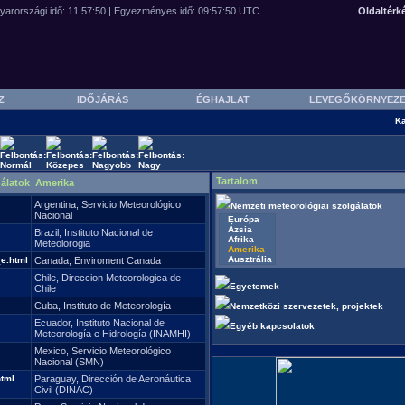
Oldaltérk
SZ
IDŐJÁRÁS
ÉGHAJLAT
LEVEGŐKÖRNYEZ
Ka
Tartalom
gálatok Amerika
Argentina, Servicio Meteorológico
Nemzeti meteorológiai szolgálatok
Nacional
Európa
Ázsia
Brazil, Instituto Nacional de
Afrika
Meteolorogia
Amerika
Ausztrália
e.html
Canada, Enviroment Canada
Chile, Direccion Meteorologica de
Egyetemek
Chile
Cuba, Instituto de Meteorología
Nemzetközi szervezetek, projektek
Ecuador, Instituto Nacional de
Egyéb kapcsolatok
Meteorología e Hidrología (INAMHI)
Mexico, Servicio Meteorológico
Nacional (SMN)
tml
Paraguay, Dirección de Aeronáutica
Civil (DINAC)