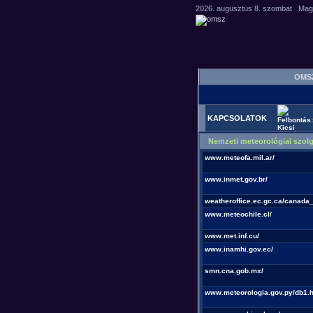
OM
KAPCSOLATOK
Nemzeti meteorológiai szol
www.meteofa.mil.ar/
www.inmet.gov.br/
weatheroffice.ec.gc.ca/canada_
www.meteochile.cl/
www.met.inf.cu/
www.inamhi.gov.ec/
smn.cna.gob.mx/
www.meteorologia.gov.py/db1.h