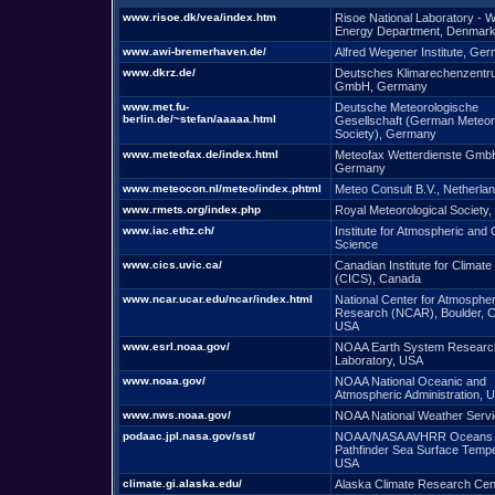
www.risoe.dk/vea/index.htm
Risoe National Laboratory - W
Energy Department, Denmar
www.awi-bremerhaven.de/
Alfred Wegener Institute, Ge
www.dkrz.de/
Deutsches Klimarechenzentr
GmbH, Germany
www.met.fu-
Deutsche Meteorologische
berlin.de/~stefan/aaaaa.html
Gesellschaft (German Meteoro
Society), Germany
www.meteofax.de/index.html
Meteofax Wetterdienste Gmb
Germany
www.meteocon.nl/meteo/index.phtml
Meteo Consult B.V., Netherla
www.rmets.org/index.php
Royal Meteorological Society,
www.iac.ethz.ch/
Institute for Atmospheric and 
Science
www.cics.uvic.ca/
Canadian Institute for Climate
(CICS), Canada
www.ncar.ucar.edu/ncar/index.html
National Center for Atmospher
Research (NCAR), Boulder, C
USA
www.esrl.noaa.gov/
NOAA Earth System Researc
Laboratory, USA
www.noaa.gov/
NOAA National Oceanic and
Atmospheric Administration, 
www.nws.noaa.gov/
NOAA National Weather Serv
podaac.jpl.nasa.gov/sst/
NOAA/NASA AVHRR Oceans
Pathfinder Sea Surface Tempe
USA
climate.gi.alaska.edu/
Alaska Climate Research Cen