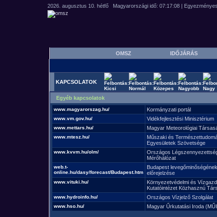
OMSZ
IDŐJÁRÁS
KAPCSOLATOK
Egyéb kapcsolatok
www.magyarorszag.hu/
Kormányzati portál
www.vm.gov.hu/
Vidékfejlesztési Minisztérium
www.mettars.hu/
Magyar Meteorológiai Társas
www.mtesz.hu/
Műszaki és Természettudomá
Egyesületek Szövetsége
www.kvvm.hu/olm/
Országos Légszennyezettség
Mérőhálózat
web.t-
Budapest levegőminőségéne
online.hu/dasy/forecast/Budapest.htm
előrejelzése
www.vituki.hu/
Környezetvédelmi és Vízgazd
Kutatóintézet Közhasznú Tár
www.hydroinfo.hu/
Országos Vízjelző Szolgálat
www.hso.hu/
Magyar Űrkutatási Iroda (MŰI