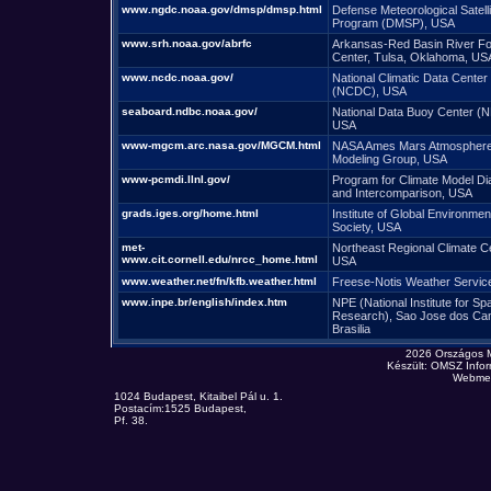
www.ngdc.noaa.gov/dmsp/dmsp.html
Defense Meteorological Satelli
Program (DMSP), USA
www.srh.noaa.gov/abrfc
Arkansas-Red Basin River Fo
Center, Tulsa, Oklahoma, US
www.ncdc.noaa.gov/
National Climatic Data Center
(NCDC), USA
seaboard.ndbc.noaa.gov/
National Data Buoy Center (
USA
www-mgcm.arc.nasa.gov/MGCM.html
NASA Ames Mars Atmospher
Modeling Group, USA
www-pcmdi.llnl.gov/
Program for Climate Model Di
and Intercomparison, USA
grads.iges.org/home.html
Institute of Global Environmen
Society, USA
met-
Northeast Regional Climate Ce
www.cit.cornell.edu/nrcc_home.html
USA
www.weather.net/fn/kfb.weather.html
Freese-Notis Weather Servic
www.inpe.br/english/index.htm
NPE (National Institute for Sp
Research), Sao Jose dos Ca
Brasilia
2026 Országos 
Készült: OMSZ Infor
Webmes
1024 Budapest, Kitaibel Pál u. 1.
Postacím:1525 Budapest,
Pf. 38.