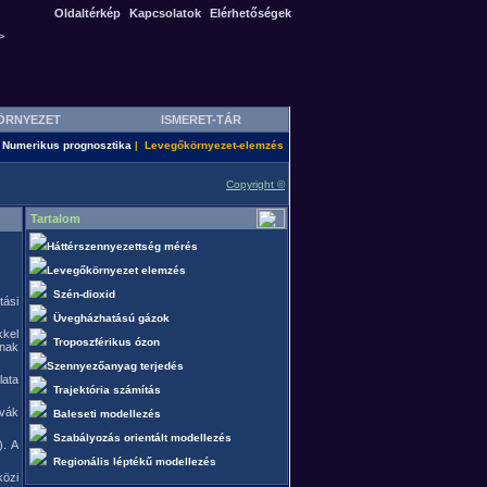
Oldaltérkép
Kapcsolatok
Elérhetőségek
>
ÖRNYEZET
ISMERET-TÁR
Numerikus prognosztika
Levegőkörnyezet-elemzés
|
Copyright ©
Tartalom
Háttérszennyezettség mérés
Levegőkörnyezet elemzés
Szén-dioxid
tási
Üvegházhatású gázok
kel
Troposzférikus ózon
ának
Szennyezőanyag terjedés
lata
Trajektória számítás
ívák
Baleseti modellezés
Szabályozás orientált modellezés
). A
Regionális léptékű modellezés
közi