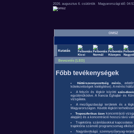
OMSZ
Kutatás
Bevezetés [LEO]
Főbb tevékenységek
, adaté
Háttérszennyezettség mérés
kötelezettségek kielégítése). A mérési hál
A felszín és légkör közötti
szén-dioxi
együttműködve. A francia Éghajlat- és Kö
vizsgálata.
A mezőgazdasági területek és a légk
Magyarországon. Kisebb légköri terheléssel 
koncentráció vizsgá
Troposzferikus ózon
alapján) és a koncentráció hosszú távú vá
Trajektória számításokkal kapcsolatos 
trajektória számoló programcsomag elkészí
Nagytávolságú szennyezőanyag-terje