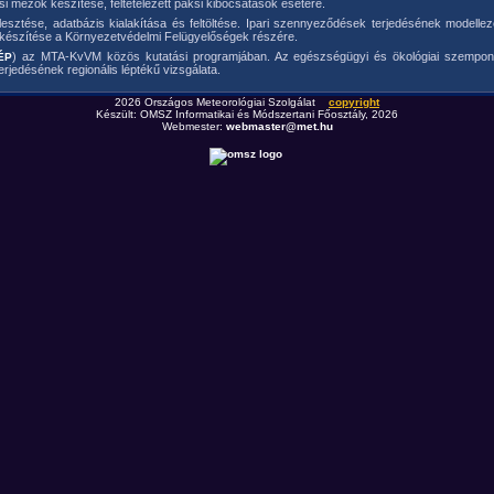
i mezők készítése, feltételezett paksi kibocsátások esetére.
esztése, adatbázis kialakítása és feltöltése. Ipari szennyeződések terjedésének modelle
k készítése a Környezetvédelmi Felügyelőségek részére.
) az MTA-KvVM közös kutatási programjában. Az egészségügyi és ökológiai szempon
ÉP
rjedésének regionális léptékű vizsgálata.
2026 Országos Meteorológiai Szolgálat
copyright
Készült: OMSZ Informatikai és Módszertani Főosztály, 2026
Webmester:
webmaster@met.hu