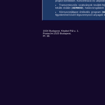
project keretében. Koncentráció és ülepedés
Transzmissziós szabványok tovább-fejl
lokális skálán (
), hatásvizsgálato
AERMOD
Környezetállapot értékelés program (
K
figyelemmel kísért légszennyező anyagok te
1024 Budapest, Kitaibel Pál u. 1.
Postacím:1525 Budapest,
Pf. 38.