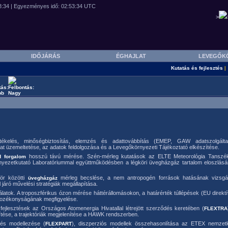
>
IDŐJÁRÁS
ÉGHAJLAT
LEVEGŐK
Kutatás és fejlesztés
|
rtékelés, minőségbiztosítás, elemzés és adattovábbítás (EMEP, GAW adatszolgálta
ózat üzemeltetése, az adatok feldolgozása és a Levegőkörnyezeti Tájékoztató elkészítése.
hosszú távú mérése. Szén-mérleg kutatások az ELTE Meteorológia Tanszék
d forgalom
rnyezetkutató Laboratóriummal együttműködésben a légköri üvegházgáz tartalom eloszlás
ör közötti
mérleg becslése, a nem antropogén források hatásának vizsgá
üvegházgáz
járó művelési stratégiák megállapítása.
latok. A troposzférikus ózon mérése háttérállomásokon, a határérték túllépések (EU direkt
ltozékonyságának megfigyelése.
fejlesztések az Országos Atomenergia Hivatallal létrejött szerződés keretében (
FLEXTRA
tése, a trajektóriák megjelenítése a HAWK rendszerben.
dés modellezése (
), diszperziós modellek összehasonlítása az ETEX nemzet
FLEXPART