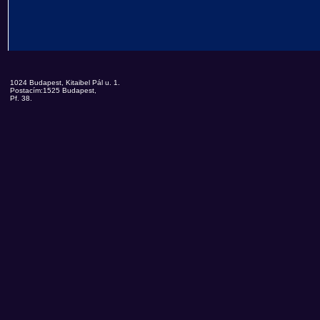
1024 Budapest, Kitaibel Pál u. 1.
Postacím:1525 Budapest,
Pf. 38.