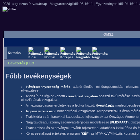
OMSZ
Kutatás
Bevezetés [LEO]
Főbb tevékenységek
, adatértékelés, minőségbiztosítás, elemzés
Háttérszennyezettség mérés
elkészítése.
A felszín és légkör közötti
hosszú távú mérése. Szén-
szén-dioxid forgalom
eloszlásának vizsgálata.
A mezőgazdasági területek és a légkör közötti
mérleg becslése,
üvegházgáz
koncentráció vizsgálatok. A troposzférikus ózon mérés
Troposzferikus ózon
Trajektória számításokkal kapcsolatos fejlesztések az Országos Atomenergia
Nagytávolságú szennyezőanyag-terjedés modellezése (
), disz
FLEXPART
Transzmissziós szabványok tovább-fejlesztése, adatbázis kialakítása és fe
Környezetállapot értékelés program (
) az MTA-KvVM közös kutatási pro
KÉP