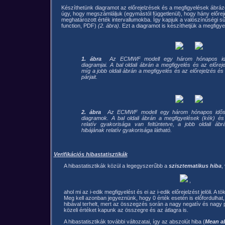
Készíthetünk diagramot az előrejelzések és a megfigyelések ábrá
úgy, hogy megszámláljuk (egymástól függetlenül), hogy hány előreje
meghatározott érték intervallumokba. Így kapjuk a valószínűségi sű
function, PDF)
(2. ábra)
. Ezt a diagramot is készíthetjük a megfigyel
1. ábra
Az ECMWF modell egy három hónapos idős
diagramjai. A bal oldali ábrán a megfigyelés és az előrej
míg a jobb oldali ábrán a megfigyelés és az előrejelzés és
párjait.
2. ábra
Az ECMWF modell egy három hónapos idős
diagramok. A bal oldali ábrán a megfigyelések (kék) és 
relatív gyakorisága van feltüntetve, a jobb oldali ábr
hibájának relatív gyakorisága látható.
Verifikációs hibastatisztikák
A hibastatisztikák közül a legegyszerűbb a
szisztematikus hiba
,
,
ahol mi az i-edik megfigyelést és ei az i-edik előrejelzést jelöli. A 
Meg kell azonban jegyeznünk, hogy 0 érték esetén is előfordulhat
hibával terhelt, mert az összegzés során a nagy negatív és nagy po
közeli értéket kapunk az összegre és az átlagra is.
A hibastatisztikák további változatai, így az abszolút hiba (
Mean ab