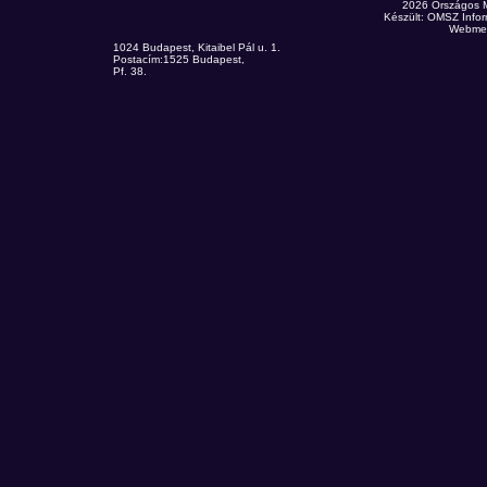
2026 Országos 
Készült: OMSZ Infor
Webmes
1024 Budapest, Kitaibel Pál u. 1.
Postacím:1525 Budapest,
Pf. 38.