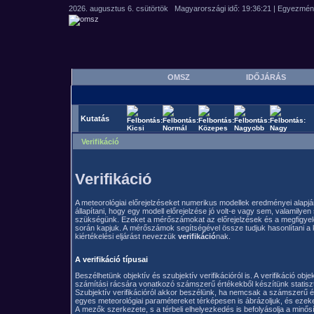
OMSZ
IDŐJÁRÁS
Kutatás
Verifikáció
Verifikáció
A meteorológiai előrejelzéseket numerikus modellek eredményei alapjá
állapítani, hogy egy modell előrejelzése jó volt-e vagy sem, valamilye
szükségünk. Ezeket a mérőszámokat az előrejelzések és a megfigye
során kapjuk. A mérőszámok segítségével össze tudjuk hasonlítani a 
kiértékelési eljárást nevezzük
verifikáció
nak.
A verifikáció típusai
Beszélhetünk objektív és szubjektív verifikációról is. A verifikáció obj
számítási rácsára vonatkozó számszerű értékekből készítünk statiszti
Szubjektív verifikációról akkor beszélünk, ha nemcsak a számszerű é
egyes meteorológiai paramétereket térképesen is ábrázoljuk, és ezeket
A mezők szerkezete, s a térbeli elhelyezkedés is befolyásolja a minősí