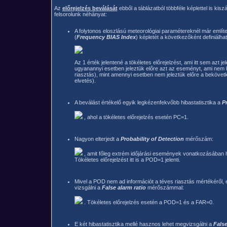
Az
előrejelzés beválását
ebből a táblázatból többféle képlettel is kisz
felsorolunk néhányat:
A folytonos eloszlású meteorológiai paramétereknél már említe
(
Frequency BIAS Index
) képletét a következőként definiálhat
Az 1 érték jelentené a tökéletes előrejelzést, ami itt sem azt je
ugyanannyi esetben jeleztük előre azt az eseményt, ami nem k
riasztás), mint amennyi esetben nem jeleztük előre a bekövet
elvetés).
A beválást értékelő egyik legkézenfekvőbb hibastatisztika a
P
, ahol a tökéletes előrejelzés esetén PC=1.
Nagyon elterjedt a
Probability of Detection
mérőszám:
, amit főleg extrém időjárási események vonatkozásában 
Tökéletes előrejelzést itt is a POD=1 jelenti.
Mivel a POD nem ad információt a téves riasztás mértékéről, 
vizsgálni a
False alarm ratio
mérőszámmal:
. Tökéletes előrejelzés esetén a POD=1 és a FAR=0.
E két hibastatisztika mellé hasznos lehet megvizsgálni a
False