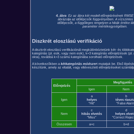
4. ábra
Ez az ábra két modell előrejelzésének RMSE 
ábrázolja az időlépcsők függvényében. A vízszintes
időlépcsők, a függőleges tengelyen a hibák értéke lát
paraméter mértékegységében.
Diszkrét eloszlású verifikáció
A diszkrét eloszlású verifikációnál megkülönböztetünk két- és többkat
kategóriás (pl. esik, vagy nem esik), k=3 kategóriás előrejelzések (pl.
okta), továbbá k>3 számú kategóriába sorolható előrejelzések.
A következőkben a
kétkategóriás módszer
t mutatjuk be. Első lépés
készítünk, amely az eltalált, vagy eltévesztett előrejelzéseket számlálj
Megfigyelés
Előrejelzés
Igen
Nem
a
b
Igen
helyes
téves riaszt
"Hit"
"False Alar
c
d
Nem
hibás elvetés
helyes elvet
"Miss"
"Correct Rejec
Összesen
a+c
b+d