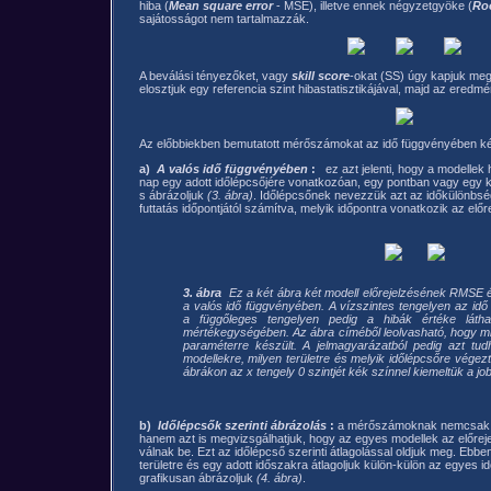
hiba (
Mean square error
- MSE), illetve ennek négyzetgyöke (
Roo
sajátosságot nem tartalmazzák.
A beválási tényezőket, vagy
skill score
-okat (SS) úgy kapjuk meg
elosztjuk egy referencia szint hibastatisztikájával, majd az eredmé
Az előbbiekben bemutatott mérőszámokat az idő függvényében ké
a)
A valós idő függvényében
:
ez azt jelenti, hogy a modellek h
nap egy adott időlépcsőjére vonatkozóan, egy pontban vagy egy kivá
s ábrázoljuk
(3. ábra)
. Időlépcsőnek nevezzük azt az időkülönbsé
futtatás időpontjától számítva, melyik időpontra vonatkozik az előr
3. ábra
Ez a két ábra két modell előrejelzésének RMSE és
a valós idő függvényében. A vízszintes tengelyen az id
a függőleges tengelyen pedig a hibák értéke láth
mértékegységében. Az ábra címéből leolvasható, hogy mi
paraméterre készült. A jelmagyarázatból pedig azt tud
modellekre, milyen területre és melyik időlépcsőre végez
ábrákon az x tengely 0 szintjét kék színnel kiemeltük a jo
b)
Időlépcsők szerinti ábrázolás
:
a mérőszámoknak nemcsak a v
hanem azt is megvizsgálhatjuk, hogy az egyes modellek az előreje
válnak be. Ezt az időlépcső szerinti átlagolással oldjuk meg. Ebb
területre és egy adott időszakra átlagoljuk külön-külön az egyes id
grafikusan ábrázoljuk
(4. ábra)
.