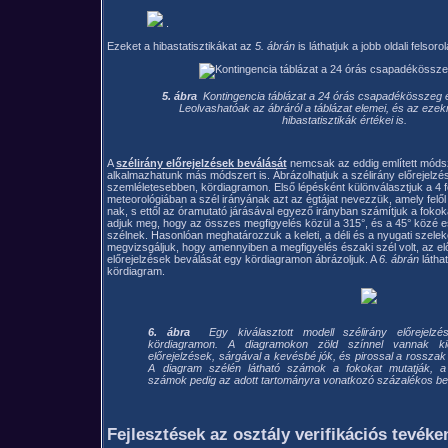
.
Ezeket a hibastatisztikákat az
5. ábrán
is láthatjuk a jobb oldali felsoro
5. ábra
Kontingencia táblázat a 24 órás csapadékösszeg e
Leolvashatóak az ábráról a táblázat elemei, és az eze
hibastatisztikák értékei is.
A
szélirány előrejelzések beválását
nemcsak az eddig említett módsz
alkalmazhatunk más módszert is. Ábrázolhatjuk a szélirány előrejelzés
szemléletesebben, kördiagramon. Első lépésként különválasztjuk a 4 fő
meteorológiában a szél irányának azt az égtájat nevezzük, amely felől fú
nak, s ettől az óramutató járásával egyező irányban számítjuk a fokokat
adjuk meg, hogy az összes megfigyelés közül a 315°, és a 45° közé 
szélnek. Hasonlóan meghatározzuk a keleti, a déli és a nyugati szeleket
megvizsgáljuk, hogy amennyiben a megfigyelés északi szél volt, az előr
előrejelzések beválását egy kördiagramon ábrázoljuk. A
6. ábrán
látha
kördiagram.
6. ábra
Egy kiválasztott modell szélirány előrejelzése
kördiagramon. A diagramokon zöld színnel vannak ki
előrejelzések, sárgával a kevésbé jók, és pirossal a rosszak
A diagram szélén látható számok a fokokat mutatják, a 
számok pedig az adott tartományra vonatkozó százalékos be
Fejlesztések az osztály verifikációs tevék