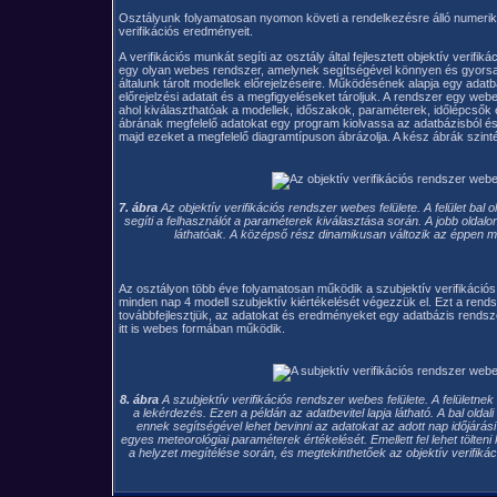
Osztályunk folyamatosan nyomon követi a rendelkezésre álló numeriku
verifikációs eredményeit.
A verifikációs munkát segíti az osztály által fejlesztett objektív verif
egy olyan webes rendszer, amelynek segítségével könnyen és gyorsan
általunk tárolt modellek előrejelzéseire. Működésének alapja egy adat
előrejelzési adatait és a megfigyeléseket tároljuk. A rendszer egy webe
ahol kiválaszthatóak a modellek, időszakok, paraméterek, időlépcsők é
ábrának megfelelő adatokat egy program kiolvassa az adatbázisból és k
majd ezeket a megfelelő diagramtípuson ábrázolja. A kész ábrák szint
7. ábra
Az objektív verifikációs rendszer webes felülete. A felület bal 
segíti a felhasználót a paraméterek kiválasztása során. A jobb oldalon
láthatóak. A középső rész dinamikusan változik az éppen m
Az osztályon több éve folyamatosan működik a szubjektív verifikációs 
minden nap 4 modell szubjektív kiértékelését végezzük el. Ezt a rends
továbbfejlesztjük, az adatokat és eredményeket egy adatbázis rendszerez
itt is webes formában működik.
8. ábra
A szubjektív verifikációs rendszer webes felülete. A felületnek 
a lekérdezés. Ezen a példán az adatbevitel lapja látható. A bal oldal
ennek segítségével lehet bevinni az adatokat az adott nap időjárási
egyes meteorológiai paraméterek értékelését. Emellett fel lehet tölten
a helyzet megítélése során, és megtekinthetőek az objektív verifikáci