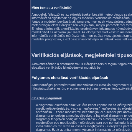
Miért fontos a verifikáció?
A modellek fejlesztői és az előrejelzéseket készítő meteorológus sz
információt szolgáltatnak az egyes modellek verifikációs mérőszámai. 
fontos a modellek beválásának ismerete, mert ezek visszajelzést adn
meteorológiai elem előrejelzésén kell javítani, melyik paraméternél for
Emellett a fejlesztők a verifikációs eredmények folyamatos követéséve
modell hibáit és azoknak javulását. Az előrejelzéseket készítő meteo
információk verifikációs mérőszámok, mert ezáltal visszajelzést kapna
modellek prognózisa, s ezt összehasonlíthatják az általuk készített el
Verifikációs eljárások, megjelenítési típus
A következőkben a determinisztikus előrejelzésekkel fogunk foglalkozni
eloszlású verifikációs lehetőségeket mutatjuk be.
Folytonos eloszlású verifikációs eljárások
A meteorológiai paramétereknél használhatunk eloszlás diagramokat (s
hibastatisztikákat és ún. eredményességi vagy beválási tényezőket(ski
Eloszlás diagramok
A diagramok esetében csak vizuális képet kaphatunk az előrejelzés 
megfigyelés/előrejelzés, vagy a megfigyelés/megfigyelés és előrej
ábrázolása. Ezzel a módszerrel készíthetjük el a scatter plot ábrák
diagram x tengelyén a megfigyeléseket, a bal oldali diagram y tengel
diagram y tengelyén pedig az előrejelzések és a megfigyelések külö
megfelelően egy megfigyelés - előrejelzés párt egy ponttal tudunk á
időszakban és területen az összes megfigyelés - előrejelzés párt ábr
diagramot. Ezek azonban nem nyújtanak információt az előrejelzé