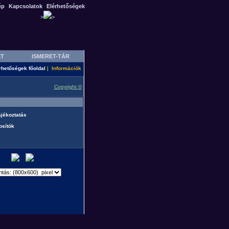
ép
Kapcsolatok
Elérhetőségek
>
>
ET
ISMERET-TÁR
rhetőségek főoldal
Információk
|
Copyright ©
ájékoztatás
osítók
p