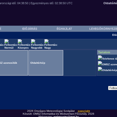
Oldaltérk
SZ
IDŐJÁRÁS
ÉGHAJLAT
LEVEGŐKÖRNYEZ
Elé
Tartalom
Telefonos t
Z azonosítók
Oldaltérkép
OMSZ azon
Oldaltérké
2026 Országos Meteorológiai Szolgálat
copyright
Készült: OMSZ Informatikai és Módszertani Főosztály, 2026
Webmester:
webmaster@met.hu