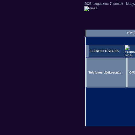
OM
ELÉRHETŐSÉGEK
Telefonos tájékoztatás
OMS