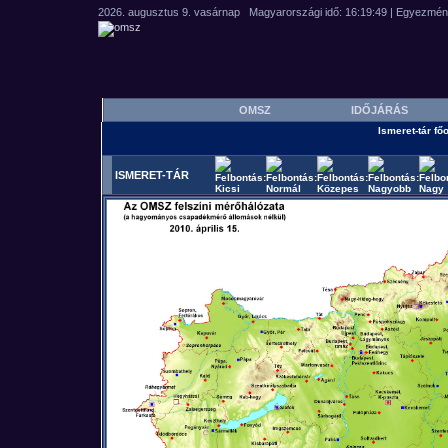
OMSZ
IDŐJÁRÁS
Ismeret-tár főo
ISMERET-TÁR