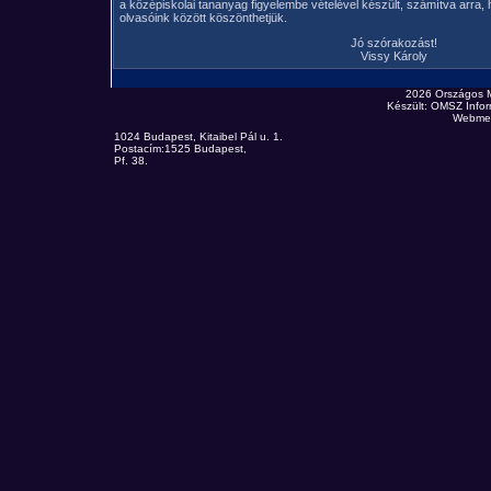
a középiskolai tananyag figyelembe vételével készült, számítva arra, h
olvasóink között köszönthetjük.
Jó szórakozást!
Vissy Károly
2026 Országos 
Készült: OMSZ Infor
Webmes
1024 Budapest, Kitaibel Pál u. 1.
Postacím:1525 Budapest,
Pf. 38.