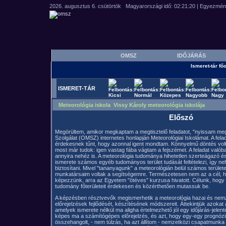
OMSZ
IDŐJÁRÁS
Ismeret-tár főo
ISMERET-TÁR
Meteorológia iskola Vissy Károly meteorológia iskolája
Előszó
Megörültem, amikor megkaptam a megtisztelő feladatot, "nyissam me
Szolgálat (OMSZ) internetes honlapján Meteorológiai Iskolámat. A fel
érdekesnek tűnt, hogy azonnal igent mondtam. Könnyelmű döntés volt
most már tudok: igen vastag fába vágtam a fejszémet. A feladat valób
annyira nehéz is. A meteorológia tudománya hihetetlen szerteágazó és 
ismerete számos egyéb tudományos terület tudását feltételezi, így ne
biztosítani. Mivel "tananyagunk" a meteorológián belül számos területet
munkatársaim voltak a segítségemre. Természetesen nem az a cél, 
képezzünk, arra az Egyetem "ötéves" kurzusa hivatott. Célunk, hogy
tudomány főterületeit érdekesen és közérthetően mutassuk be.
A képzésben résztvevők megismerhetik a meteorológia hazai és nemzet
előrejelzések fejlődését, készítésének módszereit. Áttekintjük azokat 
amelyek ismerete nélkül ma aligha értelmezhető jól egy időjárás-jelent
képes ma a számítógépes előrejelzés, és azt, hogy egy-egy prognózi
összehangolt, - nem túlzás, ha azt állítom - nemzetközi csapatmunka