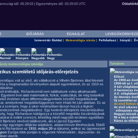
Oldaltérk
SZ
IDŐJÁRÁS
ÉGHAJLAT
LEVEGŐKÖRNYEZ
Ismeret-tár főoldal
Meteorológia iskola
Felhőatlasz
Iránytű
Ér
|
|
|
|
Tartalom
roly meteorológia iskolája
izikus szemléletű időjárás-előrejelzés
Meteorológia i
Előszó
Az 1900-as évek
orológus volt az első, aki vállalkozott a Vilhelm Bjerknes által felvetett
1900-tól az I. vi
lírta a megmaradási törvényeken alapuló egyenleteket, és az 1910-es
A két világhábor
ldásához.
A harmincas évek
l értékeljük, Richardsonnál nem találhattunk volna alkalmasabb
A II. világháború
gyetemi évei alatt matematikát, fizikát, statisztikát, de még botanikát
Az ötvenes éve
i első években olyan differenciálegyenletek közelítő megoldásának
Új szemlélet az 
okat, amelyeknek megoldásfüggvénye nem írható fel zárt alakban. Ez az
Az első fizikus s
rra a szerepre, hogy a siker reményében lásson hozzá a légköri
Az első sikeres 
ndszerének megoldásához. Egy konkrét előrejelzés kiszámításához
előrejelzés mag
ség, hogy Richardson kidolgozza a közelítő megoldás kiszámításának
Hogyan készül a
okat is kellett szerezni, lehetőleg minél nagyobb területen egyidőben
Mi a baj a számí
Káosz az előreje
ét Bjerknes nevével találkozunk, aki a Lipcsei Egyetem
 egy egységes időjárási adatbázis, adatarchívum létrehozását. Ebből
ta ki Richardson az
1910. május 20
-ai dátumot, amikor az úgynevezett
Meteorológiai 
apon
Európa több pontján is végeztek hőmérséklet-, légnyomás- és
ában utazók.
Klímaváltozás