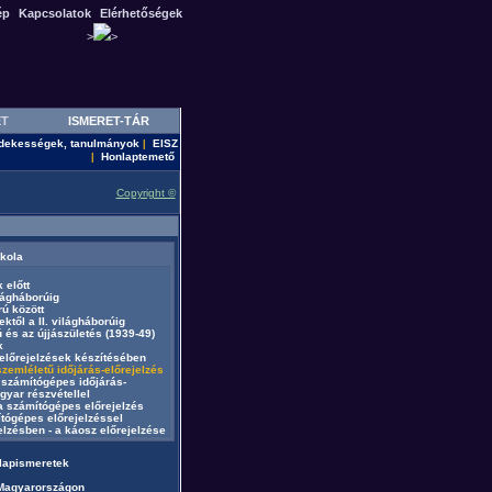
ép
Kapcsolatok
Elérhetőségek
>
>
ET
ISMERET-TÁR
dekességek, tanulmányok
EISZ
|
Honlaptemető
|
Copyright ©
skola
 előtt
lágháborúig
ú között
től a II. világháborúig
 és az újjászületés (1939-49)
k
előrejelzések készítésében
zemléletű időjárás-előrejelzés
számítógépes időjárás-
yar részvétellel
 számítógépes előrejelzés
tógépes előrejelzéssel
lzésben - a káosz előrejelzése
alapismeretek
 Magyarországon