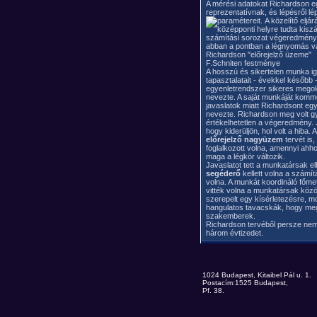
A mérési adatokat Richardson eg
reprezentatívnak, és lépésről lé
paramétereit.
A közelítő eljá
középponti helyre tudta kisz
számítási sorozat végeredménye 
abban a pontban a légnyomás vál
Richardson "előrejelző üzeme"
F.Schniten festménye
A hosszú és sikertelen munka ige
tapasztalatait - évekkel később
egyenletrendszer sikeres megol
nevezte. A saját munkáját komm
javaslatok miatt Richardsont egy
nevezte. Richardson meg volt győ
értékelhetetlen a végeredmény. J
hogy kiderüljön, hol volt a hiba
előrejelző nagyüzem
tervét is
foglalkozott volna, amennyi ah
maga a légkör változik.
Javaslatot tett a munkatársak e
segéderő
kellett volna a számít
volna. A munkát koordináló főme
vitték volna a munkatársak közö
szerepelt egy kísérletezésre, 
hangulatos tavacskák, hogy meg
szakemberek.
Richardson tervéből persze nem 
három évtizedet.
1024 Budapest, Kitaibel Pál u. 1.
Postacím:1525 Budapest,
Pf. 38.