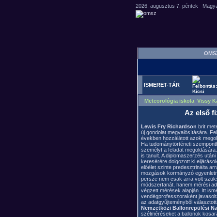
OM
ISMERET-TÁR
Meteorológia iskola Vissy Ká
Az első f
Lewis Fry Richardson
brit mete
új gondolat megvalósítására. Fe
években hozzálátott azok mego
Ha tudománytörténeti szempontbó
személyt a feladat megoldására. E
is tanult. A diplomaszerzés után
keresérére dolgozott ki eljárás
előélet szinte predesztrinálta a
mozgások kormányzó egyenletre
persze nem csak arra volt szük
módszertanát, hanem mérési adat
végzett mérések alapján. Itt ism
vendégprofesszoraként javasolta
az adatgyűjteményből választot
Nemzetközi Ballonrepülési N
szélméréseket a ballonok kosar