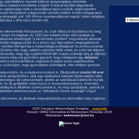
y sakktáblához hasonló hálózat rácspontjaiban tekintette
pésre haladva közelítette a légkör 6 órával későbbi állapotának
rás sajátossága miatt a rácshálózat egyre szűkült, végül egyetlen
ámolni Richardson a légnyomás várható értékét. A több hónapig tartó
lehangoló volt: 145 hPa-os nyomásváltozást kapott, holott valójában
tozása 1 hPa-nál is kisebb volt.
n elkeserítette Richardsont, és csak többszöri bíztatásra írta meg
 - könyv formájában. Az 1922-ben kiadott könyv előszavában az
dásának lehetőségét "a távoli ködös jövőben" megvalósuló álomnak
entáló megjegyzések és a könyv egy fejezetében megfogalmazott
 későbbi életrajzírója a meteorológia prófétájának és professzorának
ződve róla, hogy valahol számítási hibát vétett, és ezért lett teljesen
avasolta, hogy egy segéderőkből álló csapat számolja újra az eljárást,
. Annyira meg volt győződve igazáról, hogy kidolgozta egy
időjárási
, ahol a részszámítások végzésével éppen annyi segédmunkás
hoz szükséges, hogy gyorsabban számoljunk, mint amilyen gyorsan
lhelyezésére, és a munkszervezésre is. Elképzelései
szerint 64 ezer
ások elvégzéséhez, akik egy stadionhoz hasonló épület lelátóin ültek
teorológus ült volna középen, akinek az utasításait küldöncök hozták-
tt, és ők gyűjtötték volna össze a részeredményeket is. A tervben
modellezésre alkalmas üzemcsarnok is, no meg sportpályák, parkok és
felelően pihenhessenek az "előrejelzés fontos munkáját" végző
lett semmi, de álmának megvalósítására is várni kellett még majdnem
2026 Országos Meteorológiai Szolgálat
copyright
Készült: OMSZ Informatikai és Módszertani Főosztály, 2026
Webmester:
webmaster@met.hu