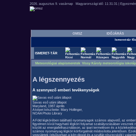
OMSZ
IDŐJÁRÁS
Ismeret-tár főo
ISMERET-TÁR
Meteorológiai alapismeretek Vissy Károly meteorológia iskoláj
A légszennyezés
A szennyező emberi tevékenységek
Savas eső utáni állapot
Maryland, 1987.április
A képet készítette: Mary Hollinger,
NOAA Photo Library
A Föld légkörében található nyomanyagok számos alapvető, az ember
figyelmen kívül hagyható légköri folyamat szabályozásában vesznek 
között az energiafelhasználáson, az ipari termelésen és a közlekedés
számos nyomanyag légköri körforgalmát módosította jelentősen. Ezek
vegyületek (elsősorban a kén-dioxid és a szulfát-részecskék) valamin