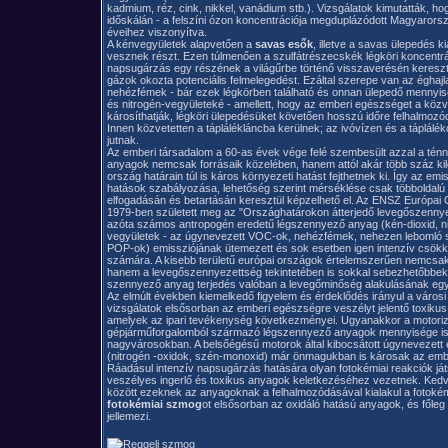
kadmium, réz, cink, nikkel, vanádium stb.). Vizsgálatok kimutatták, hog
időskálán - a felszíni ózon koncentrációja megduplázódott Magyaror
éveihez viszonyítva.
A kénvegyületek alapvetően a
savas esők
, illetve a savas ülepedés 
vesznek részt. Ezen túlmenően a szulfátrészecskék légköri koncentrá
napsugárzás egy részének a világűrbe történő visszaverésén keresz
gázok okozta potenciális felmelegedést. Ezáltal szerepe van az éghajl
nehézfémek - bár ezek légkörben található és onnan ülepedő mennyis
és nitrogén-vegyületeké - amellett, hogy az emberi egészséget a köz
károsíthatják, légköri ülepedésüket követően hosszú időre felhalmozódn
Innen közvetetten a táplálékláncba kerülnek; az ivóvízen és a táplálé
jutnak.
Az emberi társadalom a 60-as évek vége felé szembesült azzal a tén
anyagok nemcsak forrásaik közelében, hanem attól akár több száz ki
ország határain túl is káros környezeti hatást fejthetnek ki. Így az em
hatások szabályozása, lehetőség szerint mérséklése csak többolda
elfogadásán és betartásán keresztül képzelhető el. Az ENSZ Európai
1979-ben született meg az "Országhatárokon átterjedő levegőszenny
azóta számos antropogén eredetű légszennyező anyag (kén-dioxid, nit
vegyületek - az úgynevezett VOC-ok, nehézfémek, nehezen lebomló s
POP-ok) emissziójának ütemezett és sok esetben igen intenzív csökke
számára. A kisebb területű európai országok értelemszerűen nemc
hanem a levegőszennyezettség tekintetében is sokkal sebezhetőbbek
szennyező anyag terjedés valóban a levegőminőség alakulásának egy
Az elmúlt években kiemelkedő figyelem és érdeklődés irányul a városi
vizsgálatok elsősorban az emberi egészségre veszélyt jelentő toxiku
amelyek az ipari tevékenység következményei. Ugyanakkor a motorizá
gépjárműforgalomból származó légszennyező anyagok mennyisége is 
nagyvárosokban. A belsőégésű motorok által kibocsátott úgynevezet
(nitrogén -oxidok, szén-monoxid) már önmagukban is károsak az emb
Ráadásul intenzív napsugárzás hatására olyan fotokémiai reakciók já
veszélyes ingerlő és toxikus anyagok keletkezéséhez vezetnek. Kedv
között ezeknek az anyagoknak a felhalmozódásával kialakul a fotokém
fotokémiai szmog
ot elsősorban az oxidáló hatású anyagok, és főle
jellemezi.