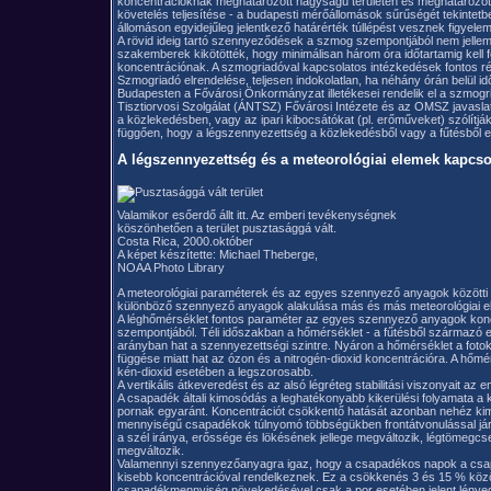
koncentrációknak meghatározott nagyságú területen és meghatározott idő
követelés teljesítése - a budapesti mérőállomások sűrűségét tekintetbe
állomáson egyidejűleg jelentkező határérték túllépést vesznek figyele
A rövid ideig tartó szennyeződések a szmog szempontjából nem jelle
szakemberek kikötötték, hogy minimálisan három óra időtartamig kell 
koncentrációnak. A szmogriadóval kapcsolatos intézkedések fontos rész
Szmogriadó elrendelése, teljesen indokolatlan, ha néhány órán belül idő
Budapesten a Fővárosi Önkormányzat illetékesei rendelik el a szmogr
Tisztiorvosi Szolgálat (ÁNTSZ) Fővárosi Intézete és az OMSZ javaslata
a közlekedésben, vagy az ipari kibocsátókat (pl. erőműveket) szólítják
függően, hogy a légszennyezettség a közlekedésből vagy a fűtésből e
A légszennyezettség és a meteorológiai elemek kapcso
Valamikor esőerdő állt itt. Az emberi tevékenységnek
köszönhetően a terület pusztasággá vált.
Costa Rica, 2000.október
A képet készítette: Michael Theberge,
NOAA Photo Library
A meteorológiai paraméterek és az egyes szennyező anyagok közötti 
különböző szennyező anyagok alakulása más és más meteorológiai el
A léghőmérséklet fontos paraméter az egyes szennyező anyagok konc
szempontjából. Téli időszakban a hőmérséklet - a fűtésből származó e
arányban hat a szennyezettségi szintre. Nyáron a hőmérséklet a foto
függése miatt hat az ózon és a nitrogén-dioxid koncentrációra. A hőmér
kén-dioxid esetében a legszorosabb.
A vertikális átkeveredést és az alsó légréteg stabilitási viszonyait az
A csapadék általi kimosódás a leghatékonyabb kikerülési folyamata 
pornak egyaránt. Koncentrációt csökkentő hatását azonban nehéz kim
mennyiségű csapadékok túlnyomó többségükben frontátvonulással járna
a szél iránya, erőssége és lökésének jellege megváltozik, légtömegcse
megváltozik.
Valamennyi szennyezőanyagra igaz, hogy a csapadékos napok a cs
kisebb koncentrációval rendelkeznek. Ez a csökkenés 3 és 15 % közöt
csapadékmennyiség növekedésével csak a por esetében jelent lénye