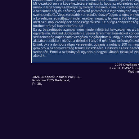
Mindezekből arra a következtetésre juthatunk, hogy az előrejelzés s
annak a légszennyezettségre gyakorolt hatásával csak a por esetében
A szélsebesség és szélirány alapvető paraméter a légszennyező anyag
szempontjából. A legszorosabb korrelációs összefüggés a légszennyez
a korrelációs együttható minden esetben negatív, legyen a 700 hPa-ig 
mért szél napi eredőjének sebességéről szó. Ez a légszennyezettség
fordított arányú kapcsolatára utal.
Ez az összefüggés azonban nem minden időjárási helyzetben és a vá
egyértelmű. Például Budapesten a Széna téren mért kén-dioxid koncent
szélsebesség kapcsolatát vizsgálva megállapítottuk, hogy a szélseb
általában csökken, kivéve a délkeleti irányú 5 m/s feletti erősségű sze
Ennek oka a domborzatban keresendő, ugyanis a néhány 100 m magas
gyakorol a szennyezettség területi eloszlására. Délkeleti szelek eset
széna téri. Ennél a széliránynál ugyanis a hegyek lábánál kialakuló v
alakul ki.
2026 Országos 
Készült: OMSZ Infor
Webmes
1024 Budapest, Kitaibel Pál u. 1.
Postacím:1525 Budapest,
Pf. 38.