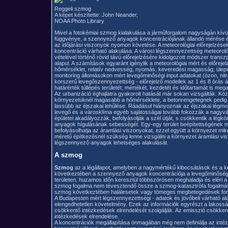
Reggeli szmog
A képet készítette: John Neander,
NOAA Photo Library
Mivel a fotokémiai szmog kialakulása a járműforgalom nagyságán kívül
függvénye, a szennyező anyagok koncentrációjának állandó mérése és
az időjárási viszonyok nyomon követése. A meteorológiai előrejelzés
koncentráció várható alakulása. A városi légszennyezettség meteoroló
vételével történő rövid távú előrejelzésére kidolgozott módszer trans
alapul. A számítások egyaránt igénylik a meteorológiai mért és előrejelze
hőmérséklet, relatív nedvesség, nyomás, keveredési magasság, ülepe
monitoring állomásokon mért levegőminőségi input adatokat (ózon, nitr
korszerű levegőszennyezettség - előrejelző modellek az 1 és 8 órás á
határérték túllépés területét, mértékét, kezdetét és időtartamát is mega
Az urbanizáció éghajlatra gyakorolt hatását már sokan vizsgálták. Kö
környezetüknél magasabb a hőmérséklete, a betonrengetegnek pedig 
lassúbb az éjszakai lehűlése. Ráadásul hiányoznak az éjszakai légmo
levegő és a városklíma egyéb sajátosságai tovább fokozzák a nagyvár
épületei akadályozzák, befolyásolják a szél útját, s csökkentik a lég
anyagok hígulásának sebességét. Egy-egy terület beépítettségének m
befolyásolhatja az áramlási viszonyokat, ezzel együtt a környezet mi
méretű építkezésnél szükség lenne vizsgálni a környezet áramlási visz
légszennyező anyagok lehetséges alakulását.
A szmog
Szmog
az a légállapot, amelyben a nagymértékű kibocsátások és a ke
következtében a szennyező anyagok koncentrációja a levegőminőségi
területen, huzamos időn keresztül többszörösen meghaladja és eléri 
szmog fogalma nem tévesztendő össze a szmog-katasztrófa fogalmáva
szmog következtében halálesetek vagy tömeges megbetegedések ford
A Budapesten mért légszennyezettségi - adatok és jövőbeli várható al
elengedhetetlen követelmény. Ezek az információk egyrészt a lakossá
csökkentő intézkedések elrendelését szolgálják. Az emisszió csökke
intézkedések elrendelése.
A koncentrációk megállapítása önmagában még nem definiálja az intéz