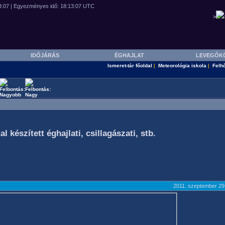
>
IDŐJÁRÁS
ÉGHAJLAT
LEVEGŐK
Ismeret-tár főoldal
Meteorológia iskola
Felh
|
|
készített éghajlati, csillagászati, stb.
2011. szeptember 29