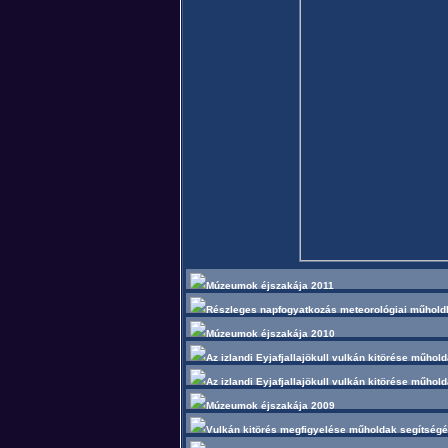
Múzeumok éjszakája 2011
Részleges napfogyatkozás meteorológiai műhol
Múzeumok éjszakája 2010
Az izlandi Eyjafjallajökull vulkán kitörése műhol
Az izlandi Eyjafjallajökull vulkán kitörése műhol
Múzeumok éjszakája 2009
Vulkán kitörés megfigyelése műholdak segítségé