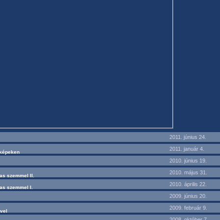
2011. június 24.
2011. január 4.
dképeken
2010. június 19.
2010. május 31.
das szemmel II.
2010. április 22.
das szemmel I.
2009. június 20.
2009. február 9.
vel
2008. október 7.