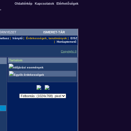
Oldaltérkép
Kapcsolatok
Elérhetőségek
>
ÖRNYEZET
ISMERET-TÁR
őatlasz
Iránytű
Érdekességek, tanulmányok
EISZ
|
|
|
Honlaptemető
|
Copyright ©
Tartalom
Időjárási események
Egyéb érdekességek
.