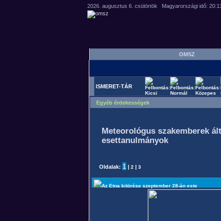
OMSZ
ISMERET-TÁR
Egyéb érdekességek
Meteorológus szakemberek által 
esettanulmányok
1
Oldalak:
|
|
2
3
Az Etna kitörése szeptember 28-án este