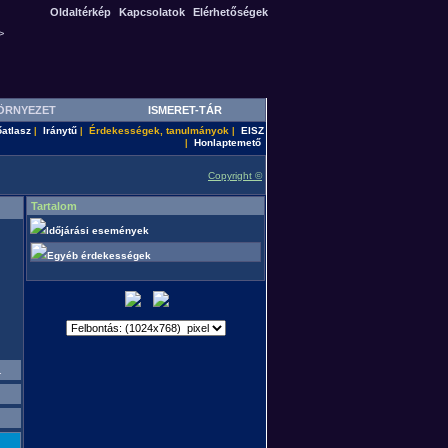
Oldaltérkép
Kapcsolatok
Elérhetőségek
>
ÖRNYEZET
ISMERET-TÁR
őatlasz
Iránytű
Érdekességek, tanulmányok
EISZ
|
|
|
Honlaptemető
|
Copyright ©
Tartalom
Időjárási események
Egyéb érdekességek
.