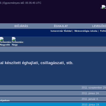
>
IDŐJÁRÁS
ÉGHAJLAT
LEVEGŐK
Ismeret-tár főoldal
Meteorológia iskola
Felh
|
|
készített éghajlati, csillagászati, stb.
2011. szeptember 29
2011. június 24.
2011. január 4.
dképeken
2010. június 19.