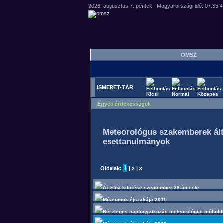
OMSZ
ISMERET-TÁR
Egyéb érdekességek
Meteorológus szakemberek által 
esettanulmányok
1
Oldalak:
|
|
2
3
Az Etna kitörése szeptember 28-án este
Múzeumok éjszakája 2011
Részleges napfogyatkozás meteorológiai műhol