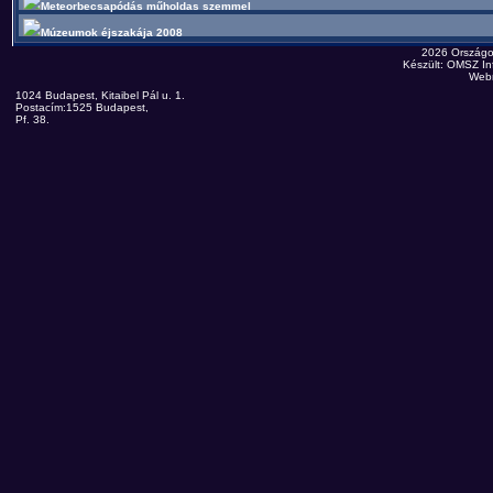
Meteorbecsapódás műholdas szemmel
Múzeumok éjszakája 2008
2026 Országo
Készült: OMSZ Inf
Web
1024 Budapest, Kitaibel Pál u. 1.
Postacím:1525 Budapest,
Pf. 38.