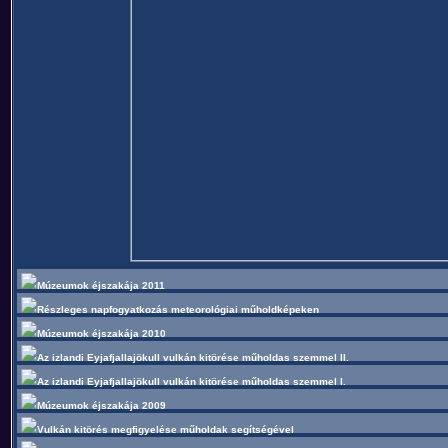
Múzeumok éjszakája 2011
Részleges napfogyatkozás meteorológiai műholdképeken
Múzeumok éjszakája 2010
Az izlandi Eyjafjallajökull vulkán kitörése műholdas szemmel II.
Az izlandi Eyjafjallajökull vulkán kitörése műholdas szemmel I.
Múzeumok éjszakája 2009
Vulkán kitörés megfigyelése műholdak segítségével