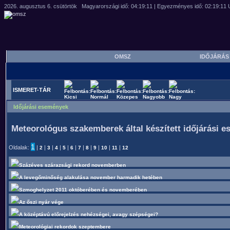
OMSZ
IDŐJÁRÁ
ISMERET-TÁR
Időjárási események
Meteorológus szakemberek által készített időjárási 
1
Oldalak:
|
|
|
|
|
|
|
|
|
|
|
2
3
4
5
6
7
8
9
10
11
12
Százéves szárazsági rekord novemberben
A levegőminőség alakulása november harmadik hetében
Szmoghelyzet 2011 októberében és novemberében
Az őszi nyár vége
A középtávú előrejelzés nehézségei, avagy szépségei?
Meteorológiai rekordok szeptembere