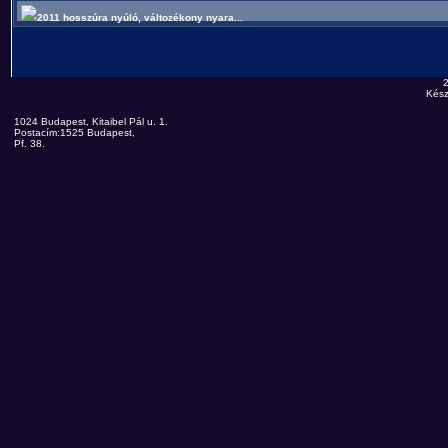
2011 hosszúra nyúló, változékony nyara...
Kész
1024 Budapest, Kitaibel Pál u. 1.
Postacím:1525 Budapest,
Pf. 38.