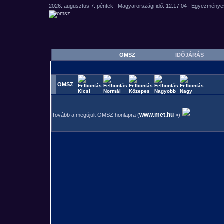
OMSZ
IDŐJÁRÁS
OMSZ
www.met.hu
Tovább a megújult OMSZ honlapra (
»)