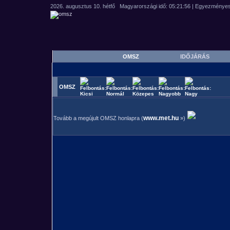
OMSZ
IDŐJÁRÁS
OMSZ
www.met.hu
Tovább a megújult OMSZ honlapra (
»)