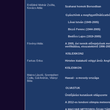
Erdődiné Molnár Zsófia,
Szaharai homok Borsodban
Kovács Attila:
Gyászhírek a megfigyelőhálózatbó
Lévai István (1949-2005)
Biczó Ferenc (1944-2005)
Bedőcs Lajos (1919-2005)
Fövényi Attila:
A 2005. évi termik előrejelzések m
verifikálása, visszatekintő 1996-20
KISLEXIKON2
Farkas Erika:
Hirtelen kialakuló völgyi árvíz Ang
KISLEXIKON
Makra László, Szentpéteri
Csilla, Gál András, Vitányi
Hawaii - a mosoly országa
Béla:
OLVASTUK
Űridőjárási kutatások világszerte
A 2012-es londoni olimpia meteoro
A MAGYAR METEOROLÓGIAI TÁR