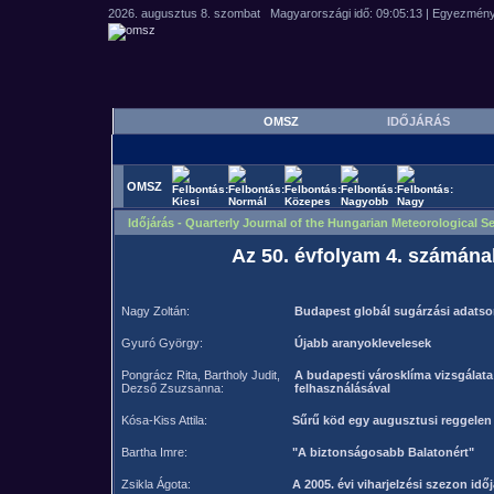
OMSZ
IDŐJÁRÁS
OMSZ
Időjárás - Quarterly Journal of the Hungarian Meteorological Se
Az 50. évfolyam 4. számána
Nagy Zoltán:
Budapest globál sugárzási adatso
Gyuró György:
Újabb aranyoklevelesek
Pongrácz Rita, Bartholy Judit,
A budapesti városklíma vizsgálat
Dezső Zsuzsanna:
felhasználásával
Kósa-Kiss Attila:
Sűrű köd egy augusztusi reggelen
Bartha Imre:
"A biztonságosabb Balatonért"
Zsikla Ágota:
A 2005. évi viharjelzési szezon időj