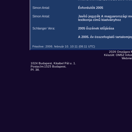
Simon Antal:
Évfordulók 2005
Simon Antal:
Javító jegyzék A magyarországi me
lexikonja című kiadványhoz
Schlanger Vera:
2005 őszének időjárása
A 2005. év összefoglaló tartalomj
Frissítve: 2006. február 10. 10:11 (08:11 UTC)
2026 Országos 
Készült: OMSZ Infor
Webmes
1024 Budapest, Kitaibel Pál u. 1.
Postacím:1525 Budapest,
Pf. 38.