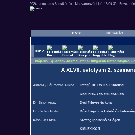
OMSZ
IDŐJÁRÁS
OMSZ
Időjárás - Quarterly Journal of the Hungarian Meteorological Se
A XLVII. évfolyam 2. számán
Ambrózy Pál, Mezôsi Miklós:
Interjú Dr. Czelnai Rudolffal
DÉSI FRIGYES EMLÉKÜLÉS
Dr. Simon Antal:
Dési Frigyes és kora
Dr. Czelnai Rudolf:
Dési Frigyes, a kutató és tudomán
Kósa-Kiss Attila:
Sivatagi porfelhô az égen
KISLEXIKON