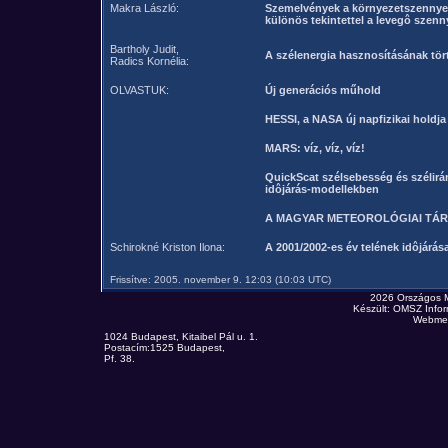
Makra László:
Szemelvények a környezetszennyez
különös tekintettel a levegô szenny
Bartholy Judit,
A szélenergia hasznosításának tör
Radics Kornélia:
OLVASTUK:
Új generációs műhold
HESSI, a NASA új napfizikai holdja
MARS: víz, víz, víz!
QuickScat szélsebesség és szélirán
idôjárás-modellekben
A MAGYAR METEOROLÓGIAI TÁR
Schirokné Kriston Ilona:
A 2001/2002-es év telének idôjárás
Frissítve: 2005. november 9. 12:03 (10:03 UTC)
2026 Országos 
Készült: OMSZ Infor
Webmes
1024 Budapest, Kitaibel Pál u. 1.
Postacím:1525 Budapest,
Pf. 38.