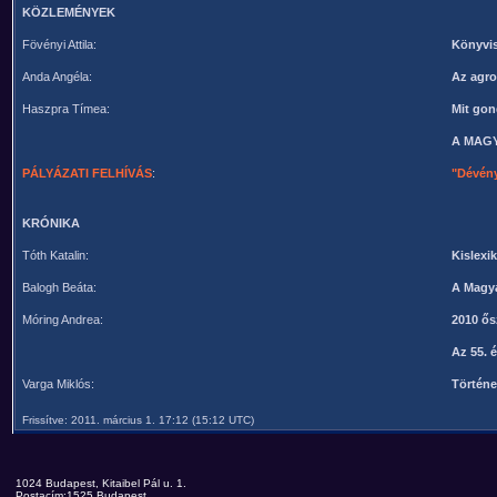
KÖZLEMÉNYEK
Fövényi Attila:
Könyvis
Anda Angéla:
Az agro
Haszpra Tímea:
Mit gon
A MAG
PÁLYÁZATI FELHÍVÁS
:
"Dévény
KRÓNIKA
Tóth Katalin:
Kislexi
Balogh Beáta:
A Magya
Móring Andrea:
2010 ős
Az 55. 
Varga Miklós:
Történe
Frissítve: 2011. március 1. 17:12 (15:12 UTC)
1024 Budapest, Kitaibel Pál u. 1.
Postacím:1525 Budapest,