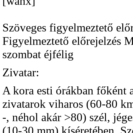
[wahx]
Szöveges figyelmeztető előr
Figyelmeztető előrejelzés 
szombat éjfélig
Zivatar:
A kora esti órákban főként 
zivatarok viharos (60-80 km
-, néhol akár >80) szél, jég
(10-30 mm) kíséretében. Sz