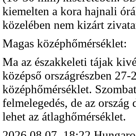
kiemelten a kora hajnali órá
közelében nem kizárt zivat
Magas középhőmérséklet:
Ma az északkeleti tájak kivét
középső országrészben 27-29
középhőmérséklet. Szombat
felmelegedés, de az ország d
lehet az átlaghőmérséklet.
2026.08.07. 18:22 Hungaro