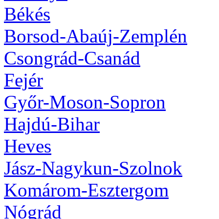
Békés
Borsod-Abaúj-Zemplén
Csongrád-Csanád
Fejér
Győr-Moson-Sopron
Hajdú-Bihar
Heves
Jász-Nagykun-Szolnok
Komárom-Esztergom
Nógrád