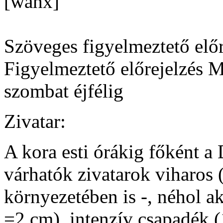
[wahx]
Szöveges figyelmeztető előr
Figyelmeztető előrejelzés 
szombat éjfélig
Zivatar:
A kora esti órákig főként a
várhatók zivatarok viharos 
környezetében is -, néhol ak
=2 cm), intenzív csapadék 