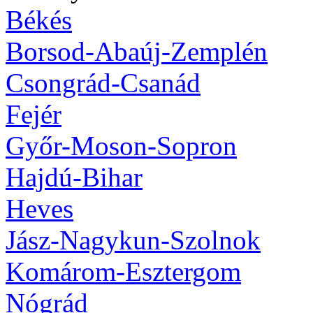
Békés
Borsod-Abaúj-Zemplén
Csongrád-Csanád
Fejér
Győr-Moson-Sopron
Hajdú-Bihar
Heves
Jász-Nagykun-Szolnok
Komárom-Esztergom
Nógrád