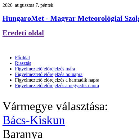
2026. augusztus 7. péntek
HungaroMet - Magyar Meteorológiai Szolg
Eredeti oldal
Főoldal
Riasztás
Figyelmeztető előrejelzés mára
Figyelmeztető előrejelzés holnapra
Figyelmeztető előrejelzés a harmadik napra
Figyelmeztető előrejelzés a negyedik napra
Vármegye választása:
Bács-Kiskun
Baranya