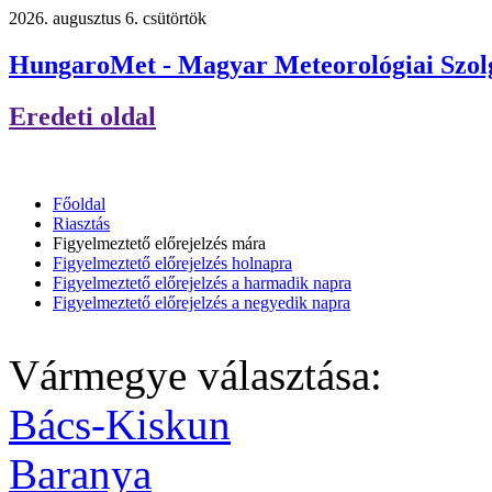
2026. augusztus 6. csütörtök
HungaroMet - Magyar Meteorológiai Szolg
Eredeti oldal
Főoldal
Riasztás
Figyelmeztető előrejelzés mára
Figyelmeztető előrejelzés holnapra
Figyelmeztető előrejelzés a harmadik napra
Figyelmeztető előrejelzés a negyedik napra
Vármegye választása:
Bács-Kiskun
Baranya