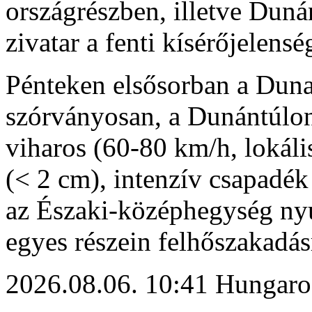
országrészben, illetve Duná
zivatar a fenti kísérőjelensé
Pénteken elsősorban a Duna 
szórványosan, a Dunántúlon
viharos (60-80 km/h, lokáli
(< 2 cm), intenzív csapadé
az Északi-középhegység nyu
egyes részein felhőszakadás
2026.08.06. 10:41 Hungaro