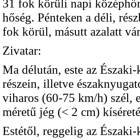
31 fok körüli napi középhőm
hőség. Pénteken a déli, rés
fok körül, másutt azalatt v
Zivatar:
Ma délután, este az Északi
részein, illetve északnyugat
viharos (60-75 km/h) szél,
méretű jég (< 2 cm) kíséret
Estétől, reggelig az Észak