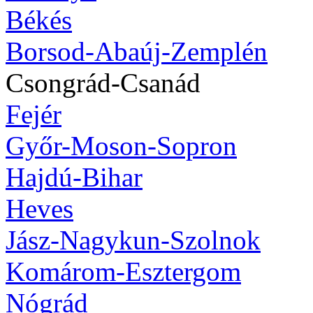
Békés
Borsod-Abaúj-Zemplén
Csongrád-Csanád
Fejér
Győr-Moson-Sopron
Hajdú-Bihar
Heves
Jász-Nagykun-Szolnok
Komárom-Esztergom
Nógrád