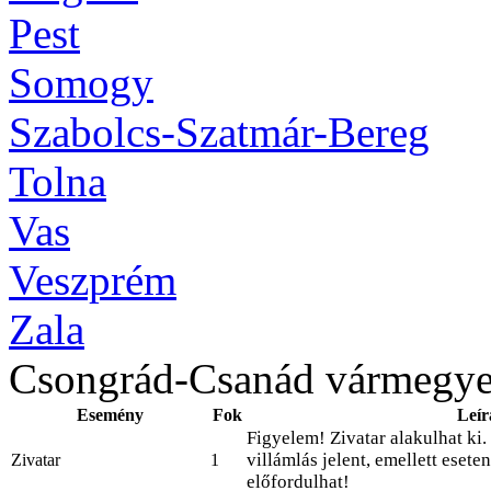
Pest
Somogy
Szabolcs-Szatmár-Bereg
Tolna
Vas
Veszprém
Zala
Csongrád-Csanád vármegy
Esemény
Fok
Leír
Figyelem! Zivatar alakulhat ki.
villámlás jelent, emellett esete
Zivatar
1
előfordulhat!