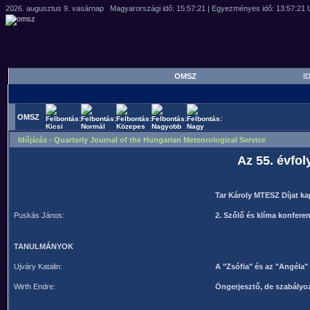
OMSZ
ID
OMSZ
Időjárás - Quarterly Journal of the Hungarian Meteorological Service
Az 55. évfol
Tar Károly MTESZ Díjat ka
Puskás János:
2. Szőlő és klíma konfer
TANULMÁNYOK
Ujváry Katalin:
A "Zsófia" és az "Angéla"
Wirth Endre:
Öngerjesztő, de szabályoz