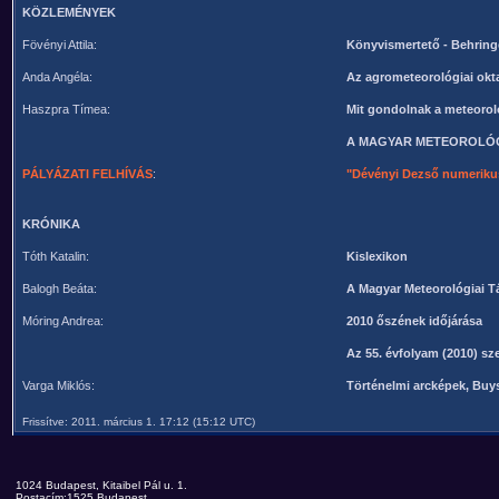
KÖZLEMÉNYEK
Fövényi Attila:
Könyvismertető - Behringe
Anda Angéla:
Az agrometeorológiai okt
Haszpra Tímea:
Mit gondolnak a meteoro
A MAGYAR METEOROLÓG
PÁLYÁZATI FELHÍVÁS
:
"Dévényi Dezső numeriku
KRÓNIKA
Tóth Katalin:
Kislexikon
Balogh Beáta:
A Magyar Meteorológiai Tá
Móring Andrea:
2010 őszének időjárása
Az 55. évfolyam (2010) sz
Varga Miklós:
Történelmi arcképek, Buys
Frissítve: 2011. március 1. 17:12 (15:12 UTC)
1024 Budapest, Kitaibel Pál u. 1.
Postacím:1525 Budapest,