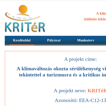
A klím
különös tekin
Kezdőoldal
Pályázat
Munkaterv
A projekt címe:
A klímaváltozás okozta sérülékenység vi
tekintettel a turizmusra és a kritikus 
A projekt neve:
KRITé
Azonosító: EEA-C12-1