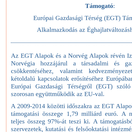
Támogató
:
Európai Gazdasági Térség (EGT) Tá
Alkalmazkodás az Éghajlatváltozás
Az EGT Alapok és a Norvég Alapok révén Izl
Norvégia hozzájárul a társadalmi és ga
csökkentéséhez, valamint kedvezményeze
kétoldalú kapcsolatok erősítéséhez Európáb
Európai Gazdasági Térségről (EGT) szóló
szorosan együttműködik az EU-val.
A 2009-2014 közötti időszakra az EGT Alapo
támogatási összege 1,79 milliárd euró. A n
teljes összeg 97%-át teszi ki. A támogatás
szervezetek, kutatási és felsőoktatási intézm