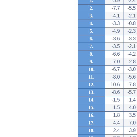
1.
-5.9
-2.4
2.
-7.7
-5.5
3.
-4.1
-2.1
4.
-3.3
-0.8
5.
-4.9
-2.3
6.
-3.6
-3.3
7.
-3.5
-2.1
8.
-6.6
-4.2
9.
-7.0
-2.8
10.
-6.7
-3.0
11.
-8.0
-5.6
12.
-10.6
-7.8
13.
-8.6
-5.7
14.
-1.5
1.4
15.
1.5
4.0
16.
1.8
3.5
17.
4.4
7.0
18.
2.4
3.9