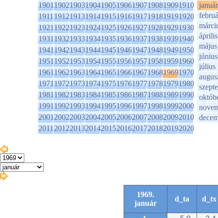
1901
1902
1903
1904
1905
1906
1907
1908
1909
1910
január
februá
1911
1912
1913
1914
1915
1916
1917
1918
1919
1920
márci
1921
1922
1923
1924
1925
1926
1927
1928
1929
1930
április
1931
1932
1933
1934
1935
1936
1937
1938
1939
1940
május
1941
1942
1943
1944
1945
1946
1947
1948
1949
1950
június
1951
1952
1953
1954
1955
1956
1957
1958
1959
1960
július
1961
1962
1963
1964
1965
1966
1967
1968
1969
1970
augus
1971
1972
1973
1974
1975
1976
1977
1978
1979
1980
szept
1981
1982
1983
1984
1985
1986
1987
1988
1989
1990
októb
1991
1992
1993
1994
1995
1996
1997
1998
1999
2000
novem
2001
2002
2003
2004
2005
2006
2007
2008
2009
2010
decem
2011
2012
2013
2014
2015
2016
2017
2018
2019
2020
1969.
d_ta
d_tx
január