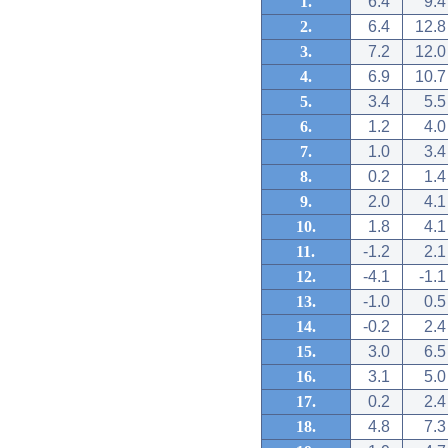
1.
6.4
9.4
2.
6.4
12.8
3.
7.2
12.0
4.
6.9
10.7
5.
3.4
5.5
6.
1.2
4.0
7.
1.0
3.4
8.
0.2
1.4
9.
2.0
4.1
10.
1.8
4.1
11.
-1.2
2.1
12.
-4.1
-1.1
13.
-1.0
0.5
14.
-0.2
2.4
15.
3.0
6.5
16.
3.1
5.0
17.
0.2
2.4
18.
4.8
7.3