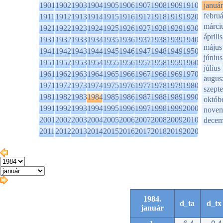
1901
1902
1903
1904
1905
1906
1907
1908
1909
1910
január
februá
1911
1912
1913
1914
1915
1916
1917
1918
1919
1920
márci
1921
1922
1923
1924
1925
1926
1927
1928
1929
1930
április
1931
1932
1933
1934
1935
1936
1937
1938
1939
1940
május
1941
1942
1943
1944
1945
1946
1947
1948
1949
1950
június
1951
1952
1953
1954
1955
1956
1957
1958
1959
1960
július
1961
1962
1963
1964
1965
1966
1967
1968
1969
1970
augus
1971
1972
1973
1974
1975
1976
1977
1978
1979
1980
szept
1981
1982
1983
1984
1985
1986
1987
1988
1989
1990
októb
1991
1992
1993
1994
1995
1996
1997
1998
1999
2000
novem
2001
2002
2003
2004
2005
2006
2007
2008
2009
2010
decem
2011
2012
2013
2014
2015
2016
2017
2018
2019
2020
1984.
d_ta
d_tx
január