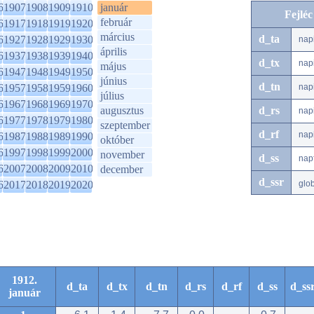
6
1907
1908
1909
1910
január
Fejlé
február
6
1917
1918
1919
1920
március
d_ta
6
1927
1928
1929
1930
nap
április
6
1937
1938
1939
1940
d_tx
nap
május
6
1947
1948
1949
1950
június
d_tn
6
1957
1958
1959
1960
nap
július
6
1967
1968
1969
1970
augusztus
d_rs
nap
6
1977
1978
1979
1980
szeptember
d_rf
nap
6
1987
1988
1989
1990
október
6
1997
1998
1999
2000
november
d_ss
nap
6
2007
2008
2009
2010
december
d_ssr
6
2017
2018
2019
2020
glo
1912.
d_ta
d_tx
d_tn
d_rs
d_rf
d_ss
d_ss
január