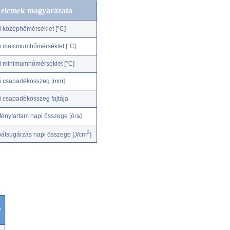
c elemek magyarázata
i középhőmérséklet [°C]
i maximumhőmérséklet [°C]
i minimumhőmérséklet [°C]
i csapadékösszeg [mm]
i csapadékösszeg fajtája
fénytartam napi összege [óra]
2
bálsugárzás napi összege [J/cm
]
r