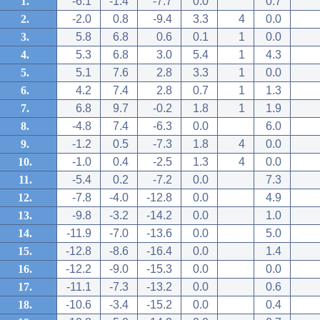
1.
-6.1
-1.4
-7.7
0.0
0.7
2.
-2.0
0.8
-9.4
3.3
4
0.0
3.
5.8
6.8
0.6
0.1
1
0.0
4.
5.3
6.8
3.0
5.4
1
4.3
5.
5.1
7.6
2.8
3.3
1
0.0
6.
4.2
7.4
2.8
0.7
1
1.3
7.
6.8
9.7
-0.2
1.8
1
1.9
8.
-4.8
7.4
-6.3
0.0
6.0
9.
-1.2
0.5
-7.3
1.8
4
0.0
10.
-1.0
0.4
-2.5
1.3
4
0.0
11.
-5.4
0.2
-7.2
0.0
7.3
12.
-7.8
-4.0
-12.8
0.0
4.9
13.
-9.8
-3.2
-14.2
0.0
1.0
14.
-11.9
-7.0
-13.6
0.0
5.0
15.
-12.8
-8.6
-16.4
0.0
1.4
16.
-12.2
-9.0
-15.3
0.0
0.0
17.
-11.1
-7.3
-13.2
0.0
0.6
18.
-10.6
-3.4
-15.2
0.0
0.4