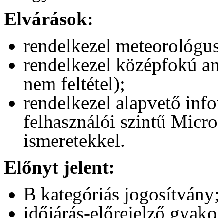
Elvárások:
rendelkezel meteorológu
rendelkezel középfokú an
nem feltétel);
rendelkezel alapvető info
felhasználói szintű Micr
ismeretekkel.
Előnyt jelent:
B kategóriás jogosítvány
időjárás-előrejelző gyakor