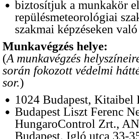
biztosítjuk a munkakör el
repülésmeteorológiai sz
szakmai képzéseken való 
Munkavégzés helye:
(
A munkavégzés helyszíneire 
során fokozott védelmi hátté
sor.
)
1024 Budapest, Kitaibel P
Budapest Liszt Ferenc 
HungaroControl Zrt., AN
Budapest, Igló utca 33-35