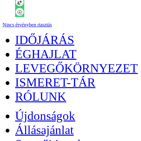
Nincs érvényben riasztás
IDŐJÁRÁS
ÉGHAJLAT
LEVEGŐKÖRNYEZET
ISMERET-TÁR
RÓLUNK
Újdonságok
Állásajánlat