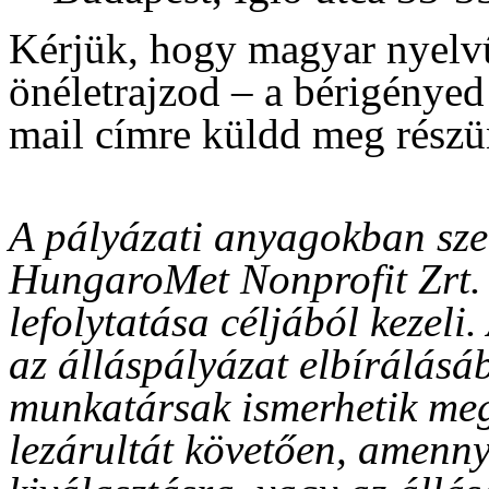
Kérjük, hogy magyar nyelvű
önéletrajzod – a bérigénye
mail címre küldd meg részü
A pályázati anyagokban sze
HungaroMet Nonprofit Zrt. k
lefolytatása céljából kezeli
az álláspályázat elbírálásáb
munkatársak ismerhetik meg
lezárultát követően, amenn