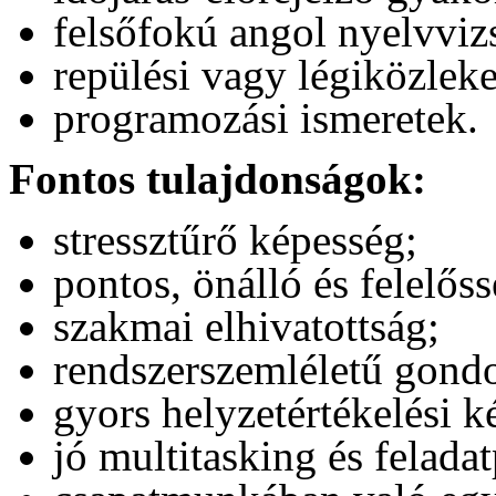
felsőfokú angol nyelvviz
repülési vagy légiközleke
programozási ismeretek.
Fontos tulajdonságok:
stressztűrő képesség;
pontos, önálló és felelős
szakmai elhivatottság;
rendszerszemléletű gond
gyors helyzetértékelési k
jó multitasking és feladat