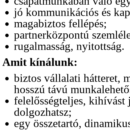
csapatmunkában való eg
jó kommunikációs és kapc
magabiztos fellépés;
partnerközpontú szemléle
rugalmasság, nyitottság.
Amit kínálunk:
biztos vállalati hátteret,
hosszú távú munkalehetős
felelősségteljes, kihívás
dolgozhatsz;
egy összetartó, dinamikus