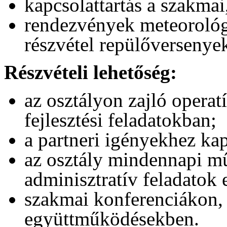
kapcsolattartás a szakmai,
rendezvények meteorológi
részvétel repülőversenye
Részvételi lehetőség:
az osztályon zajló opera
fejlesztési feladatokban;
a partneri igényekhez ka
az osztály mindennapi m
adminisztratív feladatok 
szakmai konferenciákon,
együttműködésekben.