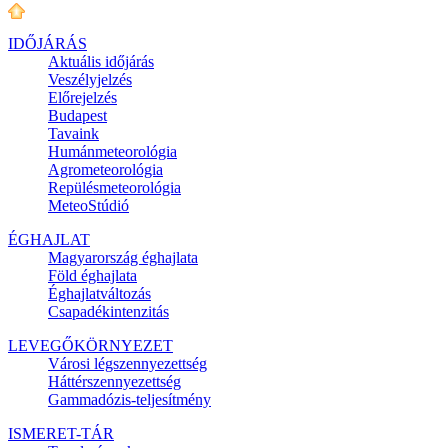
IDŐJÁRÁS
Aktuális
időjárás
Veszélyjelzés
Előrejelzés
Budapest
Tavaink
Humánmeteorológia
Agrometeorológia
Repülésmeteorológia
MeteoStúdió
ÉGHAJLAT
Magyarország éghajlata
Föld éghajlata
Éghajlatváltozás
Csapadékintenzitás
LEVEGŐKÖRNYEZET
Városi légszennyezettség
Háttérszennyezettség
Gammadózis-teljesítmény
ISMERET-TÁR