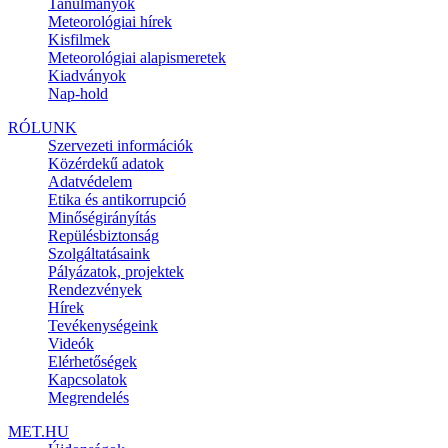
Tanulmányok
Meteorológiai hírek
Kisfilmek
Meteorológiai alapismeretek
Kiadványok
Nap-hold
RÓLUNK
Szervezeti információk
Közérdekű adatok
Adatvédelem
Etika és antikorrupció
Minőségirányítás
Repülésbiztonság
Szolgáltatásaink
Pályázatok, projektek
Rendezvények
Hírek
Tevékenységeink
Videók
Elérhetőségek
Kapcsolatok
Megrendelés
MET.HU