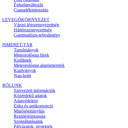
Éghajlatváltozás
Csapadékintenzitás
LEVEGŐKÖRNYEZET
Városi légszennyezettség
Háttérszennyezettség
Gammadózis-teljesítmény
ISMERET-TÁR
Tanulmányok
Meteorológiai hírek
Kisfilmek
Meteorológiai alapismeretek
Kiadványok
Nap-hold
RÓLUNK
Szervezeti információk
Közérdekű adatok
Adatvédelem
Etika és antikorrupció
Minőségirányítás
Repülésbiztonság
Szolgáltatásaink
Pályázatok, projektek