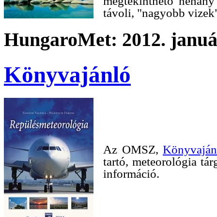
megtekinthető néhány 
távoli, "nagyobb vizek
HungaroMet: 2012. január
Könyvajánló
Az OMSZ,
Könyvaján
tartó, meteorológia tá
információ.