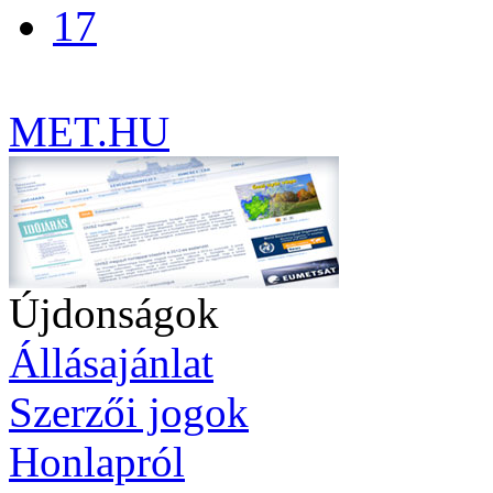
17
MET.HU
Újdonságok
Állásajánlat
Szerzői jogok
Honlapról