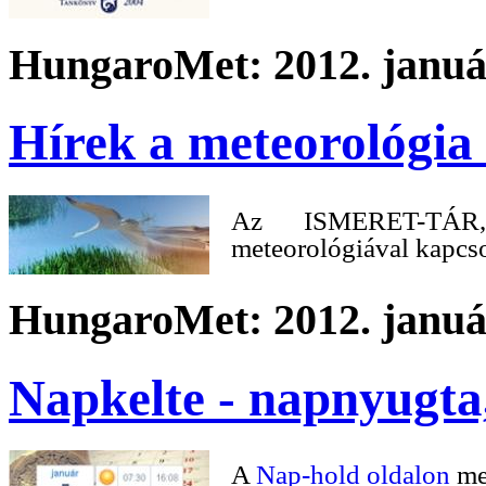
HungaroMet: 2012. január
Hírek a meteorológia 
Az ISMERET-T
meteorológiával kapcs
HungaroMet: 2012. január
Napkelte - napnyugta,
A
Nap-hold oldalon
meg