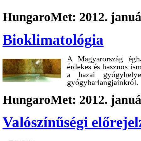
HungaroMet: 2012. január
Bioklimatológia
A
Magyaror
szág égha
érdekes és hasznos ism
a hazai gyógyhelye
gyógybarlangjainkról.
HungaroMet: 2012. január
Valószínűségi előrejel