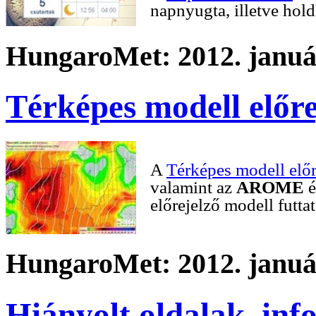
napnyugta, illetve hold
HungaroMet: 2012. január
Térképes modell előre
A
Térképes modell előr
valamint az
AROME
é
előrejelző modell futta
HungaroMet: 2012. január
Hiányolt oldalak, in