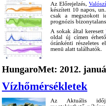
Az Előrejelzés,
Valószí
készített 10 napos, un.
csak a megszokott id
prognózis bizonytalans
A sokak által keresett
oldal új címen érhet
óránkénti részeletes e
menü alatt találhatók.
HungaroMet: 2012. január
Vízhőmérsékletek
Az Aktuális idő