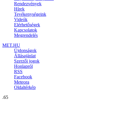
Rendezvények
Hírek
Tevékenységeink
Videók
Elérhetőségek
Kapcsolatok
Megrendelés
MET.HU
Újdonságok
Állásajánlat
Szerzői jogok
Honlapról
RSS
Facebook
Meteora
Oldaltérkép
.65