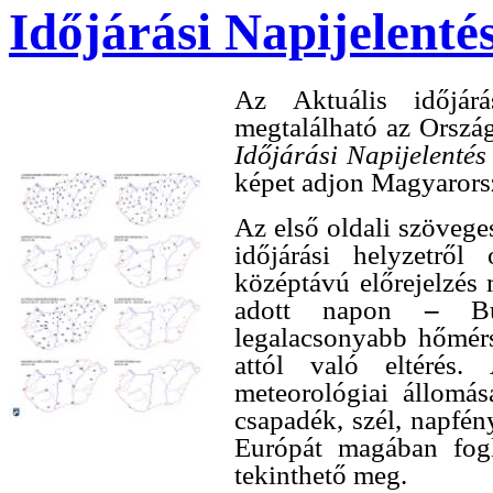
Időjárási Napijelenté
Az
Aktuális időjá
megtalálható az Ország
Időjárási Napijelentés
képet adjon Magyarorsz
Az első oldali szöveg
időjárási helyzetről
középtávú előrejelzés 
adott napon
–
Bud
legalacsonyabb hőmérsé
attól való eltérés
meteorológiai állomása
csapadék, szél, napfén
Európát magában fogl
tekinthető meg.