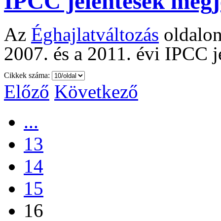
IPCC jelentések megj
Az
Éghajlatváltozás
oldalon 
2007. és a 2011. évi IPCC j
Cikkek száma:
Előző
Következő
...
13
14
15
16