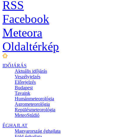
RSS
Facebook
Meteora
Oldaltérkép
IDŐJÁRÁS
Aktuális
időjárás
Veszélyjelzés
Előrejelzés
Budapest
Tavaink
Humánmeteorológia
Agrometeorológia
Repülésmeteorológia
MeteoStúdió
ÉGHAJLAT
Magyarország éghajlata
Föld éghajlata