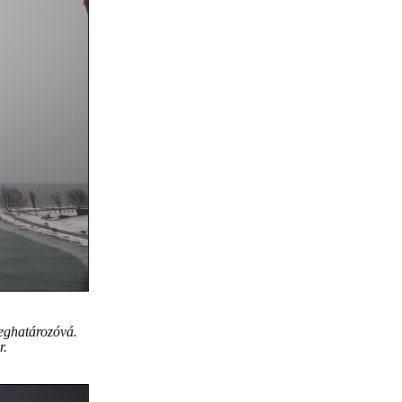
meghatározóvá.
r.