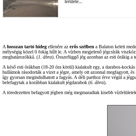
területe...
A
hosszan tartó hideg
ellenére az
erős szélben
a Balaton keleti med
mélységig közel 0 fokig hűlt le. A vízben megjelenő jégcsírák viszkózu
meghatározókká. (
1. ábra
). Összefüggő jég azonban az esti órákig a t
A késő esti órákban (18-20 óra körül) kialakult egy, a darabos-kockás
hullámok rásodorták a vizet a jégre, amely ott azonnal megfagyott, és 
így gyorsan megindulhatott a fagyás. A déli parthoz érve végül a jégpa
belefagytak a korábban kialakult jégdarabok (
6. ábra
).
A töredezetten befagyott jégben még megmaradtak kisebb vízfelületek,