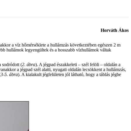
Horváth Ákos
nakkor a víz hőmérséklete a hullámzás következtében egészen 2 m
videbb hullámok legyengültek és a hosszabb vízhullámok váltak
 sodródott (
2. ábra
). A jégpad északkeleti – szél felöli – oldalán a
anakkor a jégpad szél alatti, nyugati oldalán lecsökkent a hullámzás,
(
3-5. ábra
). A kialakult jégfelületen jól látható, hogy a táblás jégbe