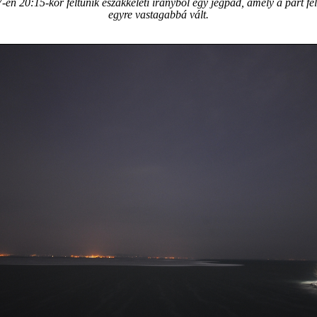
-én 20:15-kor feltűnik északkeleti irányból egy jégpad, amely a part fe
egyre vastagabbá vált.