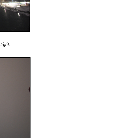
lóját.