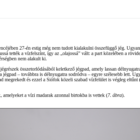
encéjében 27-én estig még nem tudott kialakulni összefüggő jég. Ugya
ssá tették a vízfelszínt, így az „olajossá” vált: a part közelében a rö
érségben nem alakult ki.
 jégrészek összetorlódásából keletkező jégpad, amely lassan délnyugatra
a jégpad – továbbra is délnyugatra sodródva – egyre szélesebb lett. Ugy
d megrekedt és ezzel a Siófok közeli szabad vízfelület is végleg eltűnt 
 amelyeket a vízi madarak azonnal birtokba is vettek (
7. ábra
).