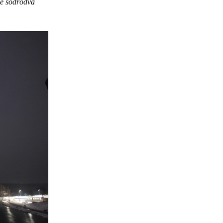
lé sodródva