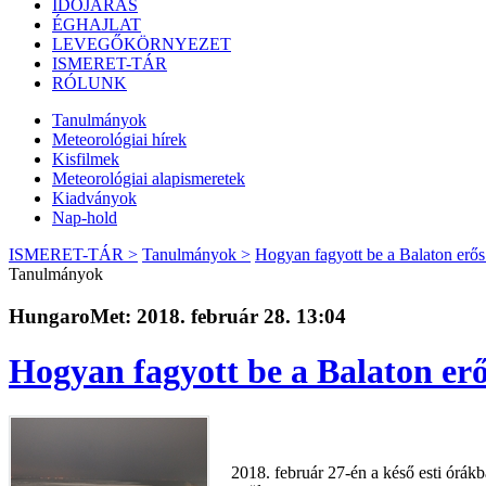
IDŐJÁRÁS
ÉGHAJLAT
LEVEGŐKÖRNYEZET
ISMERET-TÁR
RÓLUNK
Tanulmányok
Meteorológiai hírek
Kisfilmek
Meteorológiai alapismeretek
Kiadványok
Nap-hold
ISMERET-TÁR >
Tanulmányok >
Hogyan fagyott be a Balaton erős
Tanulmányok
HungaroMet: 2018. február 28. 13:04
Hogyan fagyott be a Balaton erő
2018. február 27-én a késő esti órák