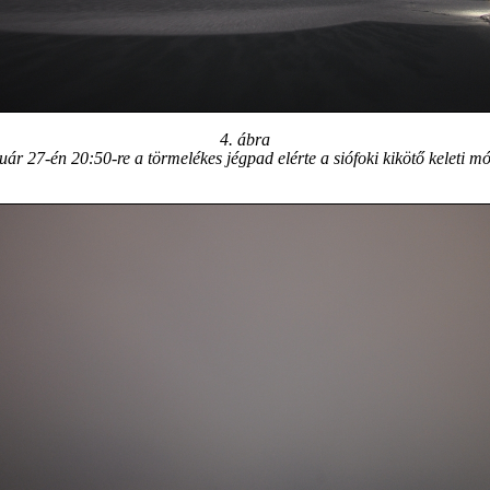
4. ábra
ár 27-én 20:50-re a törmelékes jégpad elérte a siófoki kikötő keleti mó