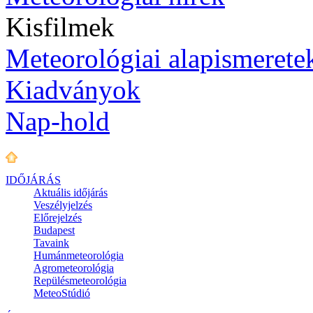
Kisfilmek
Meteorológiai alapismerete
Kiadványok
Nap-hold
IDŐJÁRÁS
Aktuális
időjárás
Veszélyjelzés
Előrejelzés
Budapest
Tavaink
Humánmeteorológia
Agrometeorológia
Repülésmeteorológia
MeteoStúdió