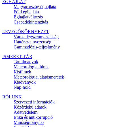
ÉGHAJLAT
Magyarország éghajlata
Föld éghajlata
Éghajlatváltozás
Csapadékintenzitás
LEVEGŐKÖRNYEZET
Városi légszennyezettség
Háttérszennyezettség
Gammadózis-teljesítmény
ISMERET-TÁR
Tanulmányok
Meteorológiai hírek
Kisfilmek
Meteorológiai alapismeretek
Kiadványok
Nap-hold
RÓLUNK
Szervezeti információk
Közérdekű adatok
Adatvédelem
Etika és antikorrupció
Minőségirányítás