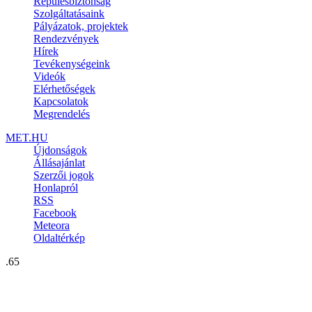
Repülésbiztonság
Szolgáltatásaink
Pályázatok, projektek
Rendezvények
Hírek
Tevékenységeink
Videók
Elérhetőségek
Kapcsolatok
Megrendelés
MET.HU
Újdonságok
Állásajánlat
Szerzői jogok
Honlapról
RSS
Facebook
Meteora
Oldaltérkép
.65