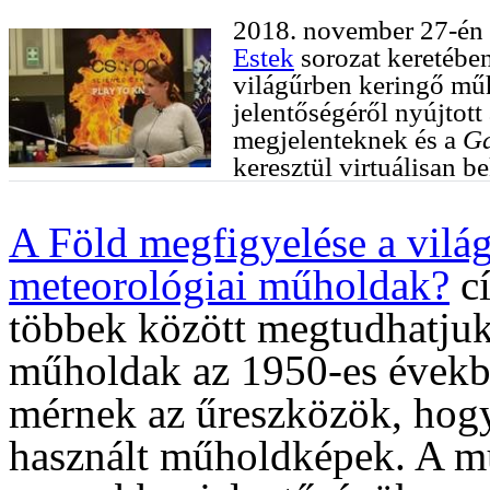
2018. november 27-én
Estek
sorozat keretébe
világűrben keringő műh
jelentőségéről nyújtott 
megjelenteknek és a
Ga
keresztül virtuálisan 
A Föld megfigyelése a világ
meteorológiai műholdak?
cí
többek között megtudhatjuk
műholdak az 1950-es évekbe
mérnek az űreszközök, hogya
használt műholdképek. A m