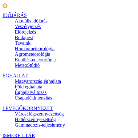
IDŐJÁRÁS
Aktuális
időjárás
Veszélyjelzés
Előrejelzés
Budapest
Tavaink
Humánmeteorológia
Agrometeorológia
Repülésmeteorológia
MeteoStúdió
ÉGHAJLAT
Magyarország éghajlata
Föld éghajlata
Éghajlatváltozás
Csapadékintenzitás
LEVEGŐKÖRNYEZET
Városi légszennyezettség
Háttérszennyezettség
Gammadózis-teljesítmény
ISMERET-TÁR