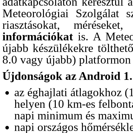
adatkapcsolaton keresztül 
Meteorológiai Szolgálat s
riasztásokat, méréseket
információkat
is. A Mete
újabb készülékekre tölthető
8.0 vagy újabb) platformon
Újdonságok az Android 1.
az éghajlati átlagokhoz 
helyen (10 km-es felbontá
napi minimum és maximu
napi országos hőmérsékle