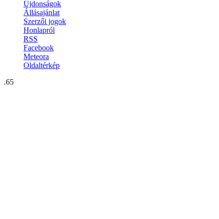
Újdonságok
Állásajánlat
Szerzői jogok
Honlapról
RSS
Facebook
Meteora
Oldaltérkép
.65