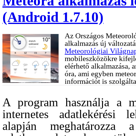
Meteora alkalmazás l
(Android 1.7.10)
Az Országos Meteoroló
alkalmazás új változat
Meteorológiai Világna
mobileszközökre kifejl
elérhető alkalmazása, 
óra, ami egyben meteo
információt is szolgálta
A program használja a m
internetes adatlekérési l
alapján meghatározza 