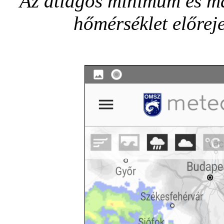
Az átlagos minimum és ma
hőmérséklet előrej