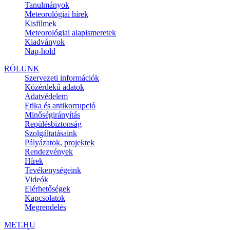
Tanulmányok
Meteorológiai hírek
Kisfilmek
Meteorológiai alapismeretek
Kiadványok
Nap-hold
RÓLUNK
Szervezeti információk
Közérdekű adatok
Adatvédelem
Etika és antikorrupció
Minőségirányítás
Repülésbiztonság
Szolgáltatásaink
Pályázatok, projektek
Rendezvények
Hírek
Tevékenységeink
Videók
Elérhetőségek
Kapcsolatok
Megrendelés
MET.HU