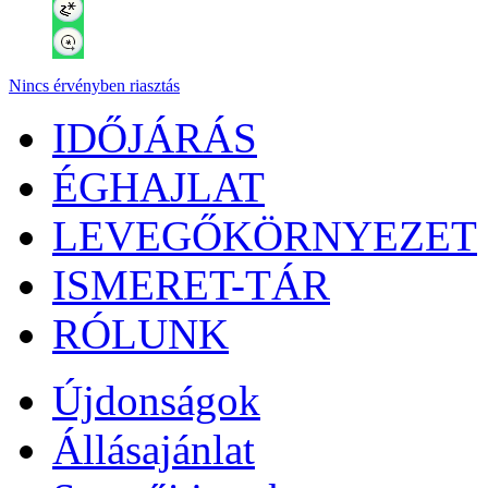
Nincs érvényben riasztás
IDŐJÁRÁS
ÉGHAJLAT
LEVEGŐKÖRNYEZET
ISMERET-TÁR
RÓLUNK
Újdonságok
Állásajánlat