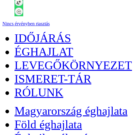
Nincs érvényben riasztás
IDŐJÁRÁS
ÉGHAJLAT
LEVEGŐKÖRNYEZET
ISMERET-TÁR
RÓLUNK
Magyarország éghajlata
Föld éghajlata