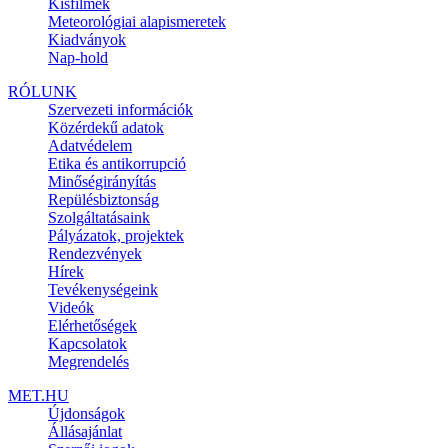
Kisfilmek
Meteorológiai alapismeretek
Kiadványok
Nap-hold
RÓLUNK
Szervezeti információk
Közérdekű adatok
Adatvédelem
Etika és antikorrupció
Minőségirányítás
Repülésbiztonság
Szolgáltatásaink
Pályázatok, projektek
Rendezvények
Hírek
Tevékenységeink
Videók
Elérhetőségek
Kapcsolatok
Megrendelés
MET.HU
Újdonságok
Állásajánlat