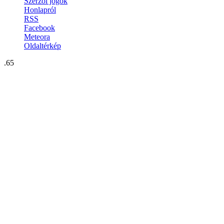
Szerzői jogok
Honlapról
RSS
Facebook
Meteora
Oldaltérkép
.65