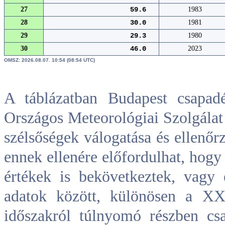
27
59.6
1983
28
30.0
1981
29
29.3
1980
30
46.0
2023
OMSZ: 2026.08.07. 10:54 (08:54 UTC)
A táblázatban Budapest csapad
Országos Meteorológiai Szolgálat 
szélsőségek válogatása és ellenőrz
ennek ellenére előfordulhat, hogy
értékek is bekövetkeztek, vagy 
adatok között, különösen a XX
időszakról túlnyomó részben cs