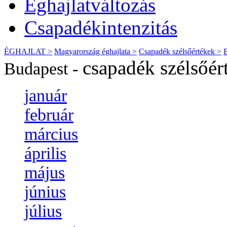
Éghajlatváltozás
Csapadékintenzitás
ÉGHAJLAT >
Magyarország éghajlata >
Csapadék szélsőértékek >
csapadék szélsőér
Budapest -
január
február
március
április
május
június
július