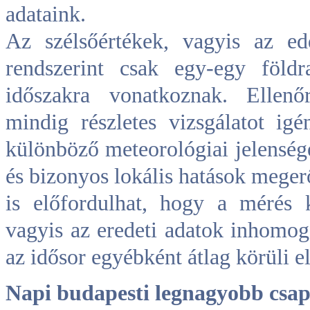
adataink.
Az szélsőértékek, vagyis az e
rendszerint csak egy-egy föld
időszakra vonatkoznak. Ellenő
mindig részletes vizsgálatot ig
különböző meteorológiai jelenség
és bizonyos lokális hatások meg
is előfordulhat, hogy a mérés 
vagyis az eredeti adatok inhomoge
az idősor egyébként átlag körüli e
Napi budapesti legnagyobb csa