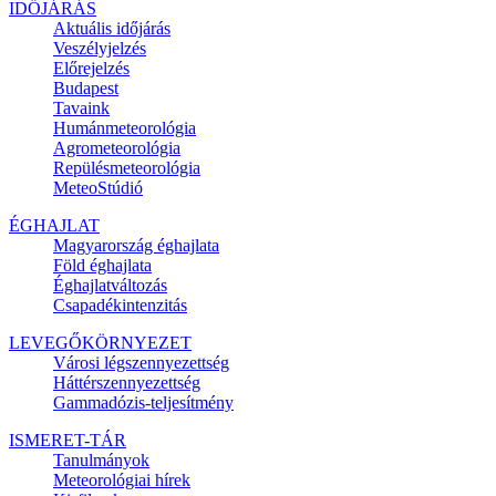
IDŐJÁRÁS
Aktuális
időjárás
Veszélyjelzés
Előrejelzés
Budapest
Tavaink
Humánmeteorológia
Agrometeorológia
Repülésmeteorológia
MeteoStúdió
ÉGHAJLAT
Magyarország éghajlata
Föld éghajlata
Éghajlatváltozás
Csapadékintenzitás
LEVEGŐKÖRNYEZET
Városi légszennyezettség
Háttérszennyezettség
Gammadózis-teljesítmény
ISMERET-TÁR
Tanulmányok
Meteorológiai hírek