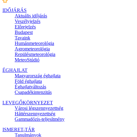
IDŐJÁRÁS
Aktuális
időjárás
Veszélyjelzés
Előrejelzés
Budapest
Tavaink
Humánmeteorológia
Agrometeorológia
Repülésmeteorológia
MeteoStúdió
ÉGHAJLAT
Magyarország éghajlata
Föld éghajlata
Éghajlatváltozás
Csapadékintenzitás
LEVEGŐKÖRNYEZET
Városi légszennyezettség
Háttérszennyezettség
Gammadózis-teljesítmény
ISMERET-TÁR
Tanulmányok