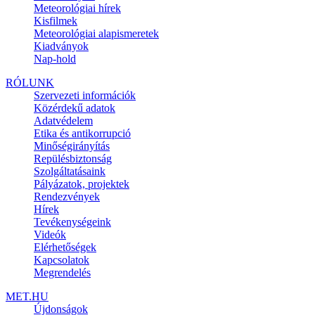
Meteorológiai hírek
Kisfilmek
Meteorológiai alapismeretek
Kiadványok
Nap-hold
RÓLUNK
Szervezeti információk
Közérdekű adatok
Adatvédelem
Etika és antikorrupció
Minőségirányítás
Repülésbiztonság
Szolgáltatásaink
Pályázatok, projektek
Rendezvények
Hírek
Tevékenységeink
Videók
Elérhetőségek
Kapcsolatok
Megrendelés
MET.HU
Újdonságok