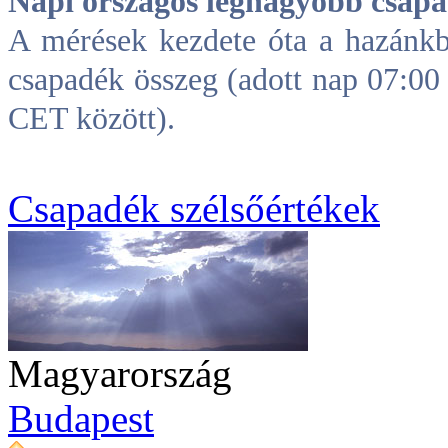
Napi országos legnagyobb csap
A mérések kezdete óta a hazánkb
csapadék összeg (adott nap 07:0
CET között).
Csapadék szélsőértékek
Magyarország
Budapest