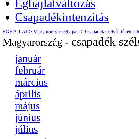
Éghajlatváltozás
Csapadékintenzitás
ÉGHAJLAT >
Magyarország éghajlata >
Csapadék szélsőértékek >
csapadék szél
Magyarország -
január
február
március
április
május
június
július