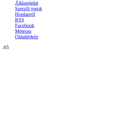
Állásajánlat
Szerzői jogok
Honlapról
RSS
Facebook
Meteora
Oldaltérkép
.65