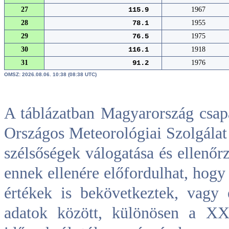
27
115.9
1967
28
78.1
1955
29
76.5
1975
30
116.1
1918
31
91.2
1976
OMSZ: 2026.08.06. 10:38 (08:38 UTC)
A táblázatban Magyarország csap
Országos Meteorológiai Szolgálat 
szélsőségek válogatása és ellenőrz
ennek ellenére előfordulhat, hogy
értékek is bekövetkeztek, vagy 
adatok között, különösen a XX