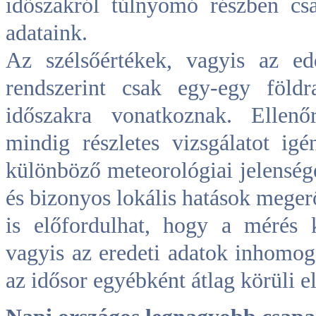
időszakról túlnyomó részben cs
adataink.
Az szélsőértékek, vagyis az e
rendszerint csak egy-egy föld
időszakra vonatkoznak. Ellenő
mindig részletes vizsgálatot ig
különböző meteorológiai jelenség
és bizonyos lokális hatások meg
is előfordulhat, hogy a mérés 
vagyis az eredeti adatok inhomoge
az idősor egyébként átlag körüli e