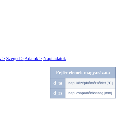
k >
Szeged >
Adatok >
Napi adatok