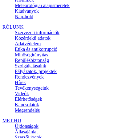
Meteorológiai alapismeretek
Kiadványok
Nap-hold
RÓLUNK
Szervezeti információk
Közérdekű adatok
Adatvédelem
Etika és antikorrupció
Minőségirányítás
Repülésbiztonság
Szolgáltatásaink
Pályázatok, projektek
Rendezvények
Hírek
Tevékenységeink
Videók
Elérhetőségek
Kapcsolatok
Megrendelés
MET.HU
Újdonságok
Állásajánlat
Szerzői jogok