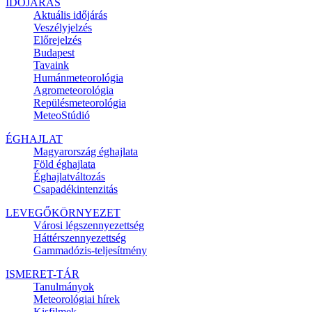
IDŐJÁRÁS
Aktuális
időjárás
Veszélyjelzés
Előrejelzés
Budapest
Tavaink
Humánmeteorológia
Agrometeorológia
Repülésmeteorológia
MeteoStúdió
ÉGHAJLAT
Magyarország éghajlata
Föld éghajlata
Éghajlatváltozás
Csapadékintenzitás
LEVEGŐKÖRNYEZET
Városi légszennyezettség
Háttérszennyezettség
Gammadózis-teljesítmény
ISMERET-TÁR
Tanulmányok
Meteorológiai hírek
Kisfilmek